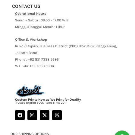
CONTACT US
Operational Hours
Senin – Sabtu : 09.00 – 17.00 WIB
Minggu/Tanggal Merah : Libur
Office & Workshop
Ruko Citypark Business District (CBD) Blok D-02, Cengkareng,
Jakarta Barat
Phone : +62 851 7338 5696
WA : +62 851 7338 5696
Custom Prints Now as We Print for Quality
Trusted to print 500K items since 2011
OUR SHIPPING OPTIONS