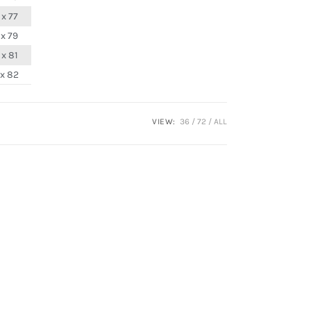
 x 77
 x 79
 x 81
 x 82
VIEW:
36
72
ALL