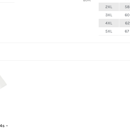
2XL
58
3XL
60
4XL
62
5XL
67
4s –