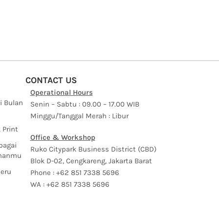
CONTACT US
Operational Hours
i Bulan
Senin – Sabtu : 09.00 – 17.00 WIB
Minggu/Tanggal Merah : Libur
 Print
Office & Workshop
bagai
Ruko Citypark Business District (CBD)
uhanmu
Blok D-02, Cengkareng, Jakarta Barat
Seru
Phone : +62 851 7338 5696
WA : +62 851 7338 5696