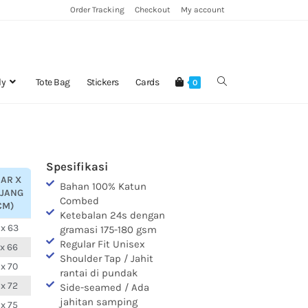
Order Tracking
Checkout
My account
ly
Tote Bag
Stickers
Cards
0
Spesifikasi
BAR X
Bahan 100% Katun
NJANG
Combed
CM)
Ketebalan 24s dengan
 x 63
gramasi 175-180 gsm
Regular Fit Unisex
 x 66
Shoulder Tap / Jahit
 x 70
rantai di pundak
 x 72
Side-seamed / Ada
jahitan samping
 x 75