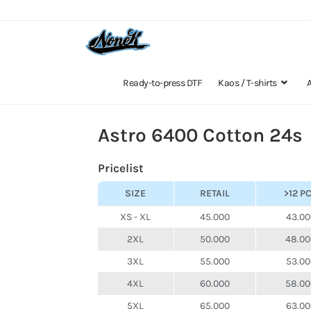
Ready-to-press DTF
Kaos / T-shirts
Astro 6400 Cotton 24s
Pricelist
SIZE
RETAIL
>12 P
XS - XL
45.000
43.00
2XL
50.000
48.0
3XL
55.000
53.00
4XL
60.000
58.0
5XL
65.000
63.00