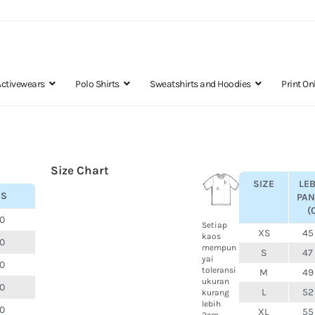
Activewears
Polo Shirts
Sweatshirts and Hoodies
Print On
Size Chart
SIZE
LE
CS
PA
(
0
Setiap
XS
45
kaos
00
mempun
S
47
yai
0
toleransi
M
49
ukuran
00
L
52
kurang
lebih
0
XL
55
2cm.