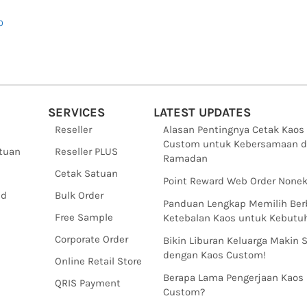
0
SERVICES
LATEST UPDATES
Reseller
Alasan Pentingnya Cetak Kaos
Custom untuk Kebersamaan d
ntuan
Reseller PLUS
Ramadan
Cetak Satuan
Point Reward Web Order Nonek
nd
Bulk Order
Panduan Lengkap Memilih Ber
Free Sample
Ketebalan Kaos untuk Kebut
Corporate Order
Bikin Liburan Keluarga Makin 
dengan Kaos Custom!
Online Retail Store
Berapa Lama Pengerjaan Kaos
QRIS Payment
Custom?