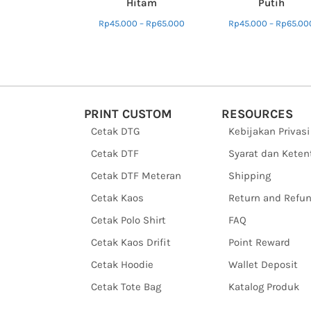
Hitam
Putih
Rp
45.000
–
Rp
65.000
Rp
45.000
–
Rp
65.00
PRINT CUSTOM
RESOURCES
Cetak DTG
Kebijakan Privasi
Cetak DTF
Syarat dan Kete
Cetak DTF Meteran
Shipping
Cetak Kaos
Return and Refu
Cetak Polo Shirt
FAQ
Cetak Kaos Drifit
Point Reward
Cetak Hoodie
Wallet Deposit
Cetak Tote Bag
Katalog Produk