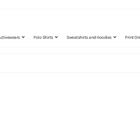
Activewears
Polo Shirts
Sweatshirts and Hoodies
Print On