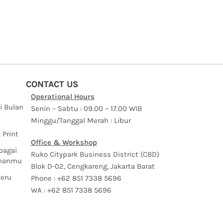
CONTACT US
Operational Hours
i Bulan
Senin – Sabtu : 09.00 – 17.00 WIB
Minggu/Tanggal Merah : Libur
 Print
Office & Workshop
bagai
Ruko Citypark Business District (CBD)
uhanmu
Blok D-02, Cengkareng, Jakarta Barat
Seru
Phone : +62 851 7338 5696
WA : +62 851 7338 5696