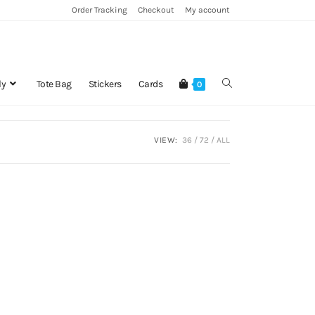
Order Tracking
Checkout
My account
ly
Tote Bag
Stickers
Cards
0
VIEW:
36
72
ALL