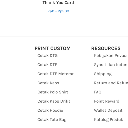
Thank You Card
Rp
0
–
Rp
900
PRINT CUSTOM
RESOURCES
Cetak DTG
Kebijakan Privasi
Cetak DTF
Syarat dan Kete
Cetak DTF Meteran
Shipping
Cetak Kaos
Return and Refu
Cetak Polo Shirt
FAQ
Cetak Kaos Drifit
Point Reward
Cetak Hoodie
Wallet Deposit
Cetak Tote Bag
Katalog Produk