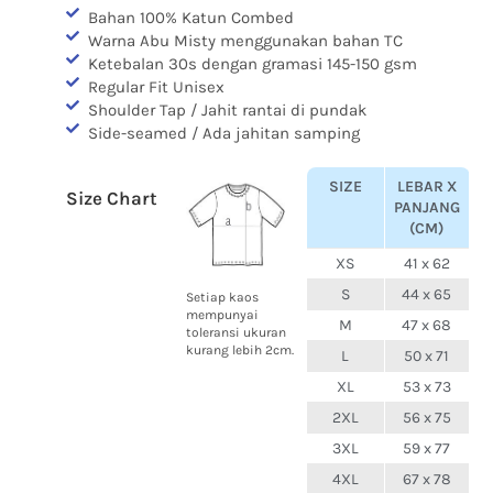
Bahan 100% Katun Combed
Warna Abu Misty menggunakan bahan TC
Ketebalan 30s dengan gramasi 145-150 gsm
Regular Fit Unisex
Shoulder Tap / Jahit rantai di pundak
Side-seamed / Ada jahitan samping
SIZE
LEBAR X
Size Chart
PANJANG
(CM)
XS
41 x 62
S
44 x 65
Setiap kaos
mempunyai
M
47 x 68
toleransi ukuran
kurang lebih 2cm.
L
50 x 71
XL
53 x 73
2XL
56 x 75
3XL
59 x 77
4XL
67 x 78