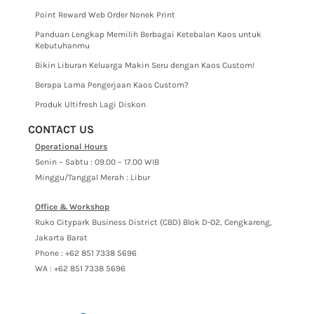
Point Reward Web Order Nonek Print
Panduan Lengkap Memilih Berbagai Ketebalan Kaos untuk
Kebutuhanmu
Bikin Liburan Keluarga Makin Seru dengan Kaos Custom!
Berapa Lama Pengerjaan Kaos Custom?
Produk Ultifresh Lagi Diskon
CONTACT US
Operational Hours
Senin – Sabtu : 09.00 – 17.00 WIB
Minggu/Tanggal Merah : Libur
Office & Workshop
Ruko Citypark Business District (CBD) Blok D-02, Cengkareng,
Jakarta Barat
Phone : +62 851 7338 5696
WA : +62 851 7338 5696