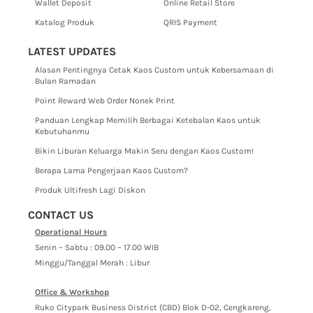
Wallet Deposit
Online Retail Store
Katalog Produk
QRIS Payment
LATEST UPDATES
Alasan Pentingnya Cetak Kaos Custom untuk Kebersamaan di
Bulan Ramadan
Point Reward Web Order Nonek Print
Panduan Lengkap Memilih Berbagai Ketebalan Kaos untuk
Kebutuhanmu
Bikin Liburan Keluarga Makin Seru dengan Kaos Custom!
Berapa Lama Pengerjaan Kaos Custom?
Produk Ultifresh Lagi Diskon
CONTACT US
Operational Hours
Senin – Sabtu : 09.00 – 17.00 WIB
Minggu/Tanggal Merah : Libur
Office & Workshop
Ruko Citypark Business District (CBD) Blok D-02, Cengkareng,