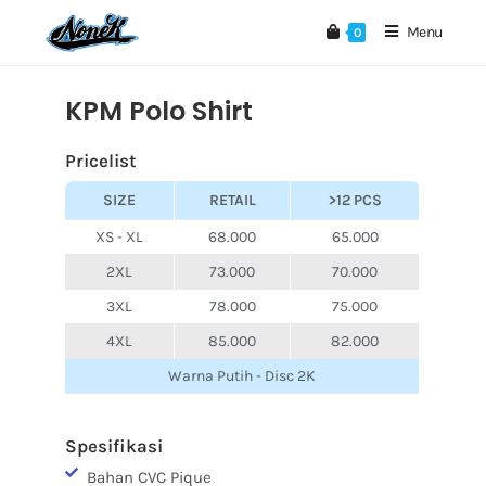
Menu
0
KPM Polo Shirt
Pricelist
SIZE
RETAIL
>12 PCS
XS - XL
68.000
65.000
2XL
73.000
70.000
3XL
78.000
75.000
4XL
85.000
82.000
Warna Putih - Disc 2K
Spesifikasi
Bahan CVC Pique