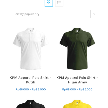
Sort by popularity
KPM Apparel Polo Shirt –
KPM Apparel Polo Shirt –
Putih
Hijau Army
Rp
66.000
–
Rp
83.000
Rp
68.000
–
Rp
85.000