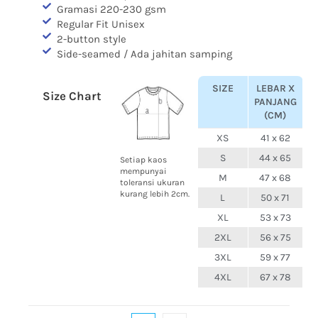
Gramasi 220-230 gsm
Regular Fit Unisex
2-button style
Side-seamed / Ada jahitan samping
SIZE
LEBAR X
Size Chart
PANJANG
(CM)
XS
41 x 62
S
44 x 65
Setiap kaos
mempunyai
M
47 x 68
toleransi ukuran
kurang lebih 2cm.
L
50 x 71
XL
53 x 73
2XL
56 x 75
3XL
59 x 77
4XL
67 x 78