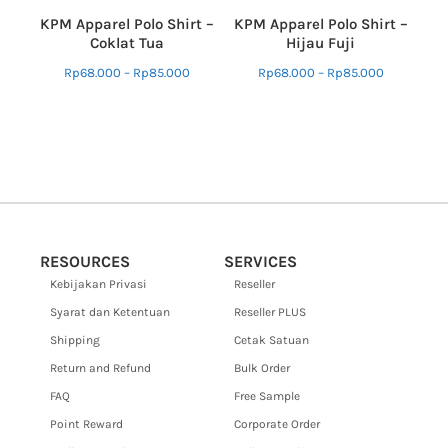
KPM Apparel Polo Shirt –
KPM Apparel Polo Shirt –
Coklat Tua
Hijau Fuji
Rp
68.000
–
Rp
85.000
Rp
68.000
–
Rp
85.000
RESOURCES
SERVICES
Kebijakan Privasi
Reseller
Syarat dan Ketentuan
Reseller PLUS
Shipping
Cetak Satuan
Return and Refund
Bulk Order
FAQ
Free Sample
Point Reward
Corporate Order