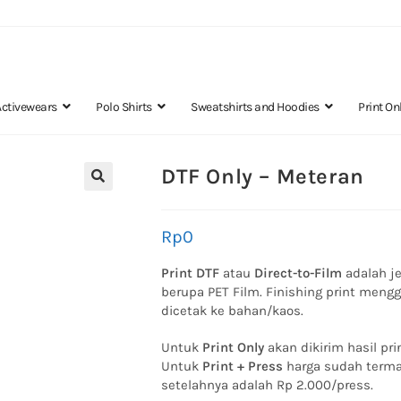
Activewears
Polo Shirts
Sweatshirts and Hoodies
Print On
DTF Only – Meteran
🔍
Rp
0
Print DTF
atau
Direct-to-Film
adalah j
berupa PET Film. Finishing print meng
dicetak ke bahan/kaos.
Untuk
Print Only
akan dikirim hasil pri
Untuk
Print + Press
harga sudah term
setelahnya adalah Rp 2.000/press.