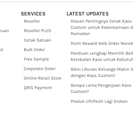
SERVICES
LATEST UPDATES
Reseller
Alasan Pentingnya Cetak Kaos
Custom untuk Kebersamaan d
ntuan
Reseller PLUS
Ramadan
Cetak Satuan
Point Reward Web Order Nonek
nd
Bulk Order
Panduan Lengkap Memilih Ber
Free Sample
Ketebalan Kaos untuk Kebut
Corporate Order
Bikin Liburan Keluarga Makin 
dengan Kaos Custom!
Online Retail Store
Berapa Lama Pengerjaan Kaos
QRIS Payment
Custom?
Produk Ultifresh Lagi Diskon