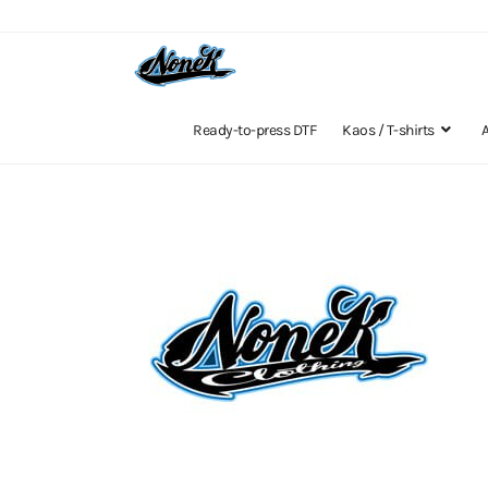
Ready-to-press DTF
Kaos / T-shirts