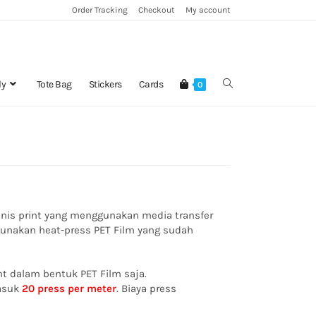
Order Tracking
Checkout
My account
ly
Tote Bag
Stickers
Cards
0
enis print yang menggunakan media transfer
gunakan heat-press PET Film yang sudah
nt dalam bentuk PET Film saja.
asuk
20 press per meter
. Biaya press