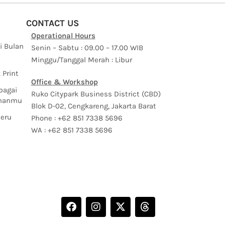
CONTACT US
Operational Hours
i Bulan
Senin – Sabtu : 09.00 – 17.00 WIB
Minggu/Tanggal Merah : Libur
 Print
Office & Workshop
bagai
Ruko Citypark Business District (CBD)
uhanmu
Blok D-02, Cengkareng, Jakarta Barat
Seru
Phone : +62 851 7338 5696
WA : +62 851 7338 5696