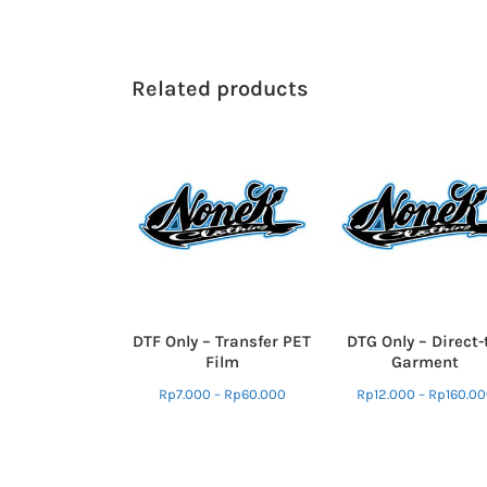
Related products
DTF Only – Transfer PET
DTG Only – Direct-
Film
Garment
Rp
7.000
–
Rp
60.000
Rp
12.000
–
Rp
160.0