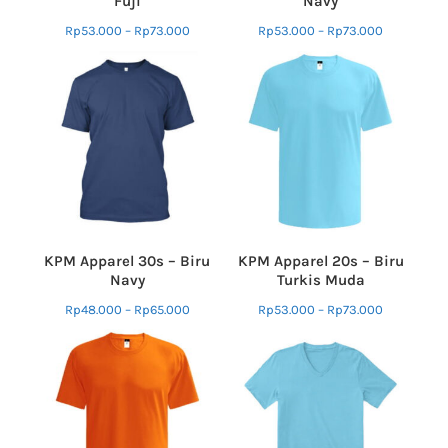
Fuji
Navy
Rp
53.000
–
Rp
73.000
Rp
53.000
–
Rp
73.000
KPM Apparel 30s – Biru
KPM Apparel 20s – Biru
Navy
Turkis Muda
Rp
48.000
–
Rp
65.000
Rp
53.000
–
Rp
73.000