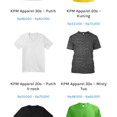
KPM Apparel 30s – Putih
KPM Apparel 20s –
Kuning
Rp
46.000
–
Rp
63.000
Rp
53.000
–
Rp
73.000
KPM Apparel 20s – Putih
KPM Apparel 30s – Misty
V-neck
Tua
Rp
55.000
–
Rp
75.000
Rp
48.000
–
Rp
65.000