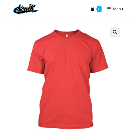
Menu
0
🔍