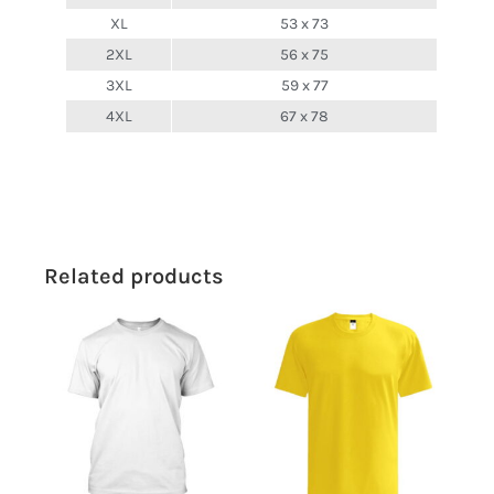
XL
53 x 73
2XL
56 x 75
3XL
59 x 77
4XL
67 x 78
Related products