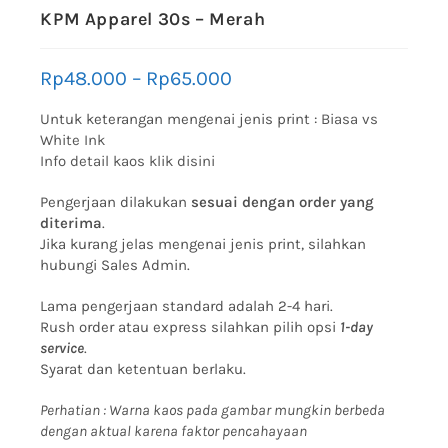
KPM Apparel 30s – Merah
Rp
48.000
–
Rp
65.000
Untuk keterangan mengenai jenis print :
Biasa vs
White Ink
Info detail kaos klik disini
Pengerjaan dilakukan
sesuai dengan order yang
diterima
.
Jika kurang jelas mengenai jenis print, silahkan
hubungi Sales Admin.
Lama pengerjaan standard adalah 2-4 hari.
Rush order atau express silahkan pilih opsi
1-day
service
.
Syarat dan ketentuan berlaku.
Perhatian : Warna kaos pada gambar mungkin berbeda
dengan aktual karena faktor pencahayaan