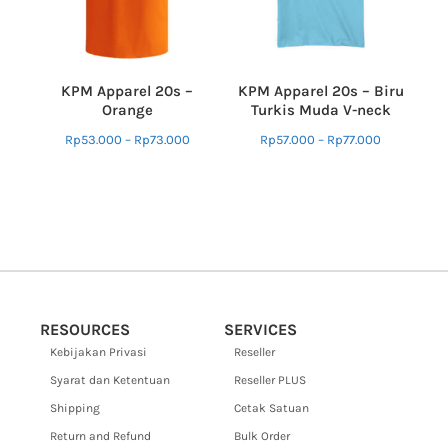
KPM Apparel 20s –
KPM Apparel 20s – Biru
Orange
Turkis Muda V-neck
Rp
53.000
–
Rp
73.000
Rp
57.000
–
Rp
77.000
RESOURCES
SERVICES
Kebijakan Privasi
Reseller
Syarat dan Ketentuan
Reseller PLUS
Shipping
Cetak Satuan
Return and Refund
Bulk Order