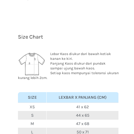
Size Chart
Lebar Kaos diukur dari bawah ketiak
kanan ke kiri.
Panjang Kaos diukur dari pundak
sampai ujung bawah kaos.
Setiap kaos mempunyai toleransi ukuran
kurang lebih 2cm.
SIZE
LEXBAR X PANJANG (CM)
XS
41 x 62
S
44 x 65
M
47 x 68
L
50 x 71