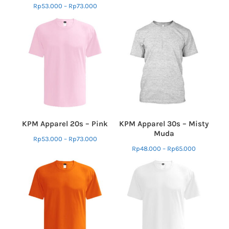
Rp
53.000
–
Rp
73.000
KPM Apparel 20s – Pink
KPM Apparel 30s – Misty
Muda
Rp
53.000
–
Rp
73.000
Rp
48.000
–
Rp
65.000