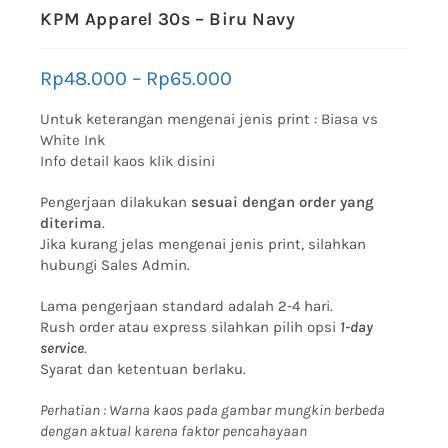
KPM Apparel 30s – Biru Navy
Rp
48.000
–
Rp
65.000
Untuk keterangan mengenai jenis print :
Biasa vs
White Ink
Info detail kaos klik disini
Pengerjaan dilakukan
sesuai dengan order yang
diterima
.
Jika kurang jelas mengenai jenis print, silahkan
hubungi Sales Admin.
Lama pengerjaan standard adalah 2-4 hari.
Rush order atau express silahkan pilih opsi
1-day
service
.
Syarat dan ketentuan berlaku.
Perhatian : Warna kaos pada gambar mungkin berbeda
dengan aktual karena faktor pencahayaan