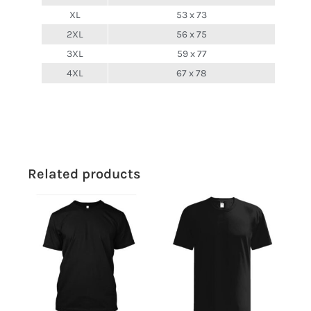
XL
53 x 73
2XL
56 x 75
3XL
59 x 77
4XL
67 x 78
Related products