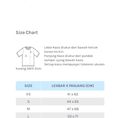
Size Chart
Lebar Kaos diukur dari bawah ketiak
kanan ke kiri.
Panjang Kaos diukur dari pundak
sampai ujung bawah kaos.
Setiap kaos mempunyai toleransi ukuran
kurang lebih 2cm.
SIZE
LEXBAR X PANJANG (CM)
XS
41 x 62
S
44 x 65
M
47 x 68
L
50 x 71