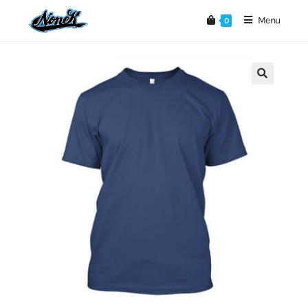
Menu
0
🔍