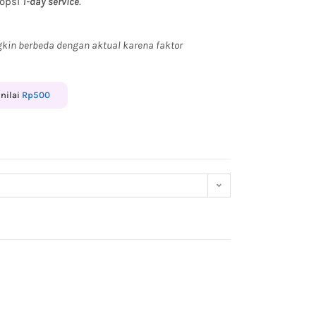
 opsi
1-day service
.
kin berbeda dengan aktual karena faktor
enilai
Rp
500