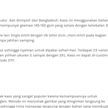
duksi dan diimport dari Bangladesh. Kaos ini menggunakan baha
mempunyai gramasi 145-150 gsm yang setara dengan ketebalan 3
ra lain
Single stitch
dengan rib leher 2cm,
chain stitch
pada bagian
npa jahitan samping.
ut sehingga nyaman untuk dipakai sehari-hari. Terdapat
23 varia
n pilihan ukuran S sampai dengan 3XL. Kaos ini dapat di-
custom
tode DTF.
tak kaos yang sangat populer karena kemampuannya untuk
agam.
Metode ini mencetak gambar yang diinginkan langsung ke
n sehingga tinta menyerap langsung dengan bahan yang membua