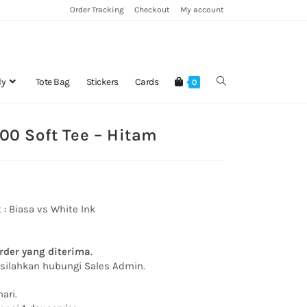
Order Tracking
Checkout
My account
ly
Tote Bag
Stickers
Cards
0
00 Soft Tee – Hitam
 :
Biasa vs White Ink
rder yang diterima
.
, silahkan hubungi Sales Admin.
ari.