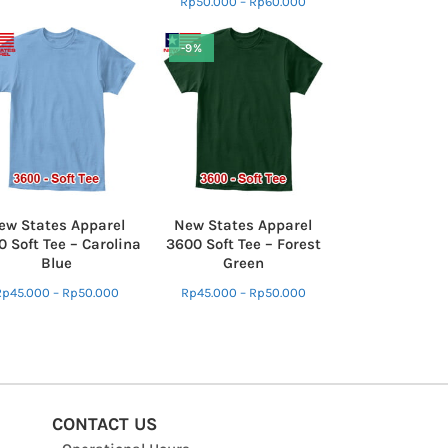
Rp
50.000
–
Rp
60.000
-9%
ew States Apparel
New States Apparel
 Soft Tee – Carolina
3600 Soft Tee – Forest
Blue
Green
Rp
45.000
–
Rp
50.000
Rp
45.000
–
Rp
50.000
CONTACT US