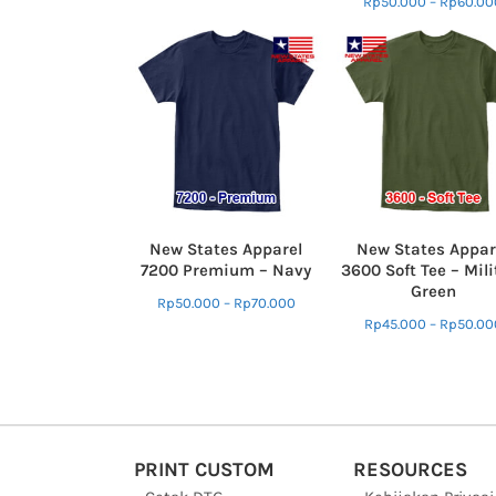
Rp
50.000
–
Rp
60.00
New States Apparel
New States Appar
7200 Premium – Navy
3600 Soft Tee – Mili
Green
Rp
50.000
–
Rp
70.000
Rp
45.000
–
Rp
50.00
PRINT CUSTOM
RESOURCES