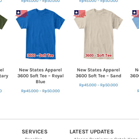
0
Rp
45.000
–
Rp
50.000
Rp
45.000
–
Rp
50.000
el
New States Apparel
New States Apparel
N
tary
3600 Soft Tee – Royal
3600 Soft Tee – Sand
3600
Blue
Rp
45.000
–
Rp
50.000
0
Rp
45.000
–
Rp
50.000
SERVICES
LATEST UPDATES