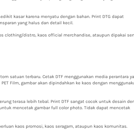
sedikit kasar karena menyatu dengan bahan. Print DTG dapat
ansparan yang halus dan detail kecil.
 clothing/distro, kaos official merchandise, ataupun dipakai send
stom satuan terbaru. Cetak DTF menggunakan media perantara y
 di PET Film, gambar akan dipindahkan ke kaos dengan menggunak
derung terasa lebih tebal. Print DTF sangat cocok untuk desain d
 untuk mencetak gambar full color photo. Tidak dapat mencetak
perluan kaos promosi, kaos seragam, ataupun kaos komunitas.