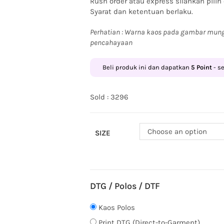
Rush order atau express silahkan pilih
Syarat dan ketentuan berlaku.
Perhatian : Warna kaos pada gambar mung
pencahayaan
Beli produk ini dan dapatkan
5
Point
- s
Sold : 3296
Choose an option
SIZE
DTG / Polos / DTF
Kaos Polos
Print DTG (Direct-to-Garment)