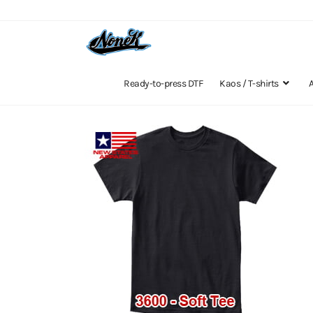
Ready-to-press DTF
Kaos / T-shirts