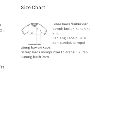
Size Chart
n
Lebar Kaos diukur dari
bawah ketiak kanan ke
0s.
kiri.
Panjang Kaos diukur
dari pundak sampai
ujung bawah kaos.
Setiap kaos mempunyai toleransi ukuran
kurang lebih 2cm.
n
ize
t