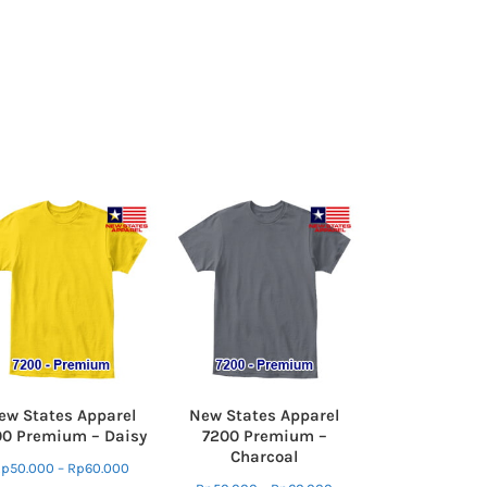
ew States Apparel
New States Apparel
00 Premium – Daisy
7200 Premium –
Charcoal
Rp
50.000
–
Rp
60.000