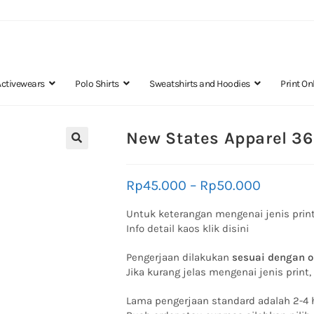
Activewears
Polo Shirts
Sweatshirts and Hoodies
Print On
New States Apparel 36
🔍
Rp
45.000
–
Rp
50.000
Untuk keterangan mengenai jenis print
Info detail kaos klik disini
Pengerjaan dilakukan
sesuai dengan o
Jika kurang jelas mengenai jenis print
Lama pengerjaan standard adalah 2-4 h