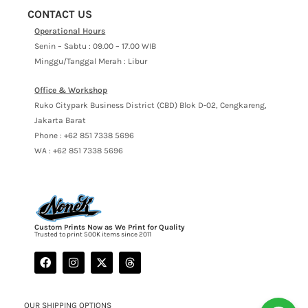
CONTACT US
Operational Hours
Senin – Sabtu : 09.00 – 17.00 WIB
Minggu/Tanggal Merah : Libur
Office & Workshop
Ruko Citypark Business District (CBD) Blok D-02, Cengkareng,
Jakarta Barat
Phone : +62 851 7338 5696
WA : +62 851 7338 5696
Custom Prints Now as We Print for Quality
Trusted to print 500K items since 2011
OUR SHIPPING OPTIONS