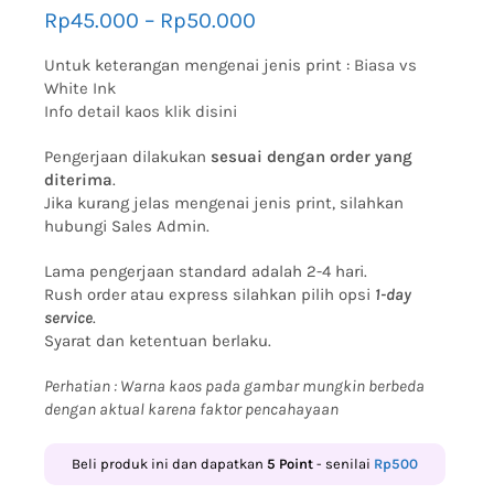
Rp
45.000
–
Rp
50.000
Untuk keterangan mengenai jenis print :
Biasa vs
White Ink
Info detail kaos klik disini
Pengerjaan dilakukan
sesuai dengan order yang
diterima
.
Jika kurang jelas mengenai jenis print, silahkan
hubungi Sales Admin.
Lama pengerjaan standard adalah 2-4 hari.
Rush order atau express silahkan pilih opsi
1-day
service
.
Syarat dan ketentuan berlaku.
Perhatian : Warna kaos pada gambar mungkin berbeda
dengan aktual karena faktor pencahayaan
Beli produk ini dan dapatkan
5
Point
- senilai
Rp
500