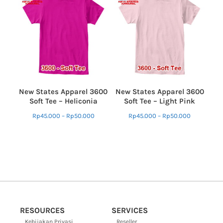
New States Apparel 3600
New States Apparel 3600
Soft Tee – Heliconia
Soft Tee – Light Pink
Rp
45.000
–
Rp
50.000
Rp
45.000
–
Rp
50.000
RESOURCES
SERVICES
Kebijakan Privasi
Reseller