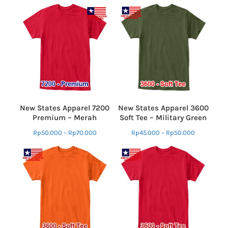
New States Apparel 7200
New States Apparel 3600
Premium – Merah
Soft Tee – Military Green
Rp
50.000
–
Rp
70.000
Rp
45.000
–
Rp
50.000