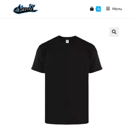
Menu
0
🔍