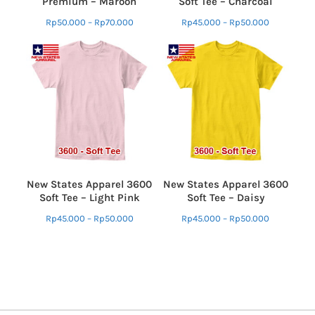
Premium – Maroon
Soft Tee – Charcoal
Rp
50.000
–
Rp
70.000
Rp
45.000
–
Rp
50.000
New States Apparel 3600
New States Apparel 3600
Soft Tee – Light Pink
Soft Tee – Daisy
Rp
45.000
–
Rp
50.000
Rp
45.000
–
Rp
50.000