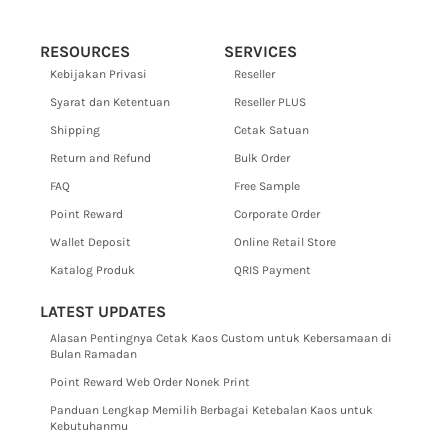
RESOURCES
SERVICES
Kebijakan Privasi
Reseller
Syarat dan Ketentuan
Reseller PLUS
Shipping
Cetak Satuan
Return and Refund
Bulk Order
FAQ
Free Sample
Point Reward
Corporate Order
Wallet Deposit
Online Retail Store
Katalog Produk
QRIS Payment
LATEST UPDATES
Alasan Pentingnya Cetak Kaos Custom untuk Kebersamaan di
Bulan Ramadan
Point Reward Web Order Nonek Print
Panduan Lengkap Memilih Berbagai Ketebalan Kaos untuk
Kebutuhanmu