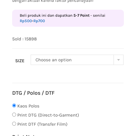
dengan aktual karena faktor pencahayaan
Beli produk ini dan dapatkan
5-7
Point
- senilai
Rp
500
-
Rp
700
Sold : 15898
Choose an option
SIZE
DTG / Polos / DTF
Kaos Polos
Print DTG (Direct-to-Garment)
Print DTF (Transfer Film)