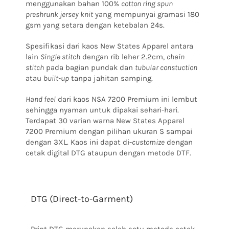
menggunakan bahan 100%
cotton ring spun
preshrunk jersey knit
yang mempunyai gramasi 180
gsm yang setara dengan ketebalan 24s.
Spesifikasi dari kaos New States Apparel antara
lain
Single stitch
dengan rib leher 2.2cm,
chain
stitch
pada bagian pundak dan
tubular constuction
atau
built-up
tanpa jahitan samping.
Hand feel
dari kaos NSA 7200 Premium ini lembut
sehingga nyaman untuk dipakai sehari-hari.
Terdapat
30 varian warna New States Apparel
7200 Premium
dengan pilihan ukuran S sampai
dengan 3XL. Kaos ini dapat di-
customize
dengan
cetak digital DTG ataupun dengan metode DTF.
DTG (Direct-to-Garment)
Print DTG merupakan salah satu metode cetak