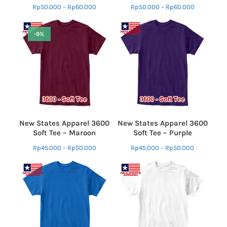
Rp
50.000
–
Rp
60.000
Rp
50.000
–
Rp
60.000
-9%
New States Apparel 3600
New States Apparel 3600
Soft Tee – Maroon
Soft Tee – Purple
Rp
45.000
–
Rp
50.000
Rp
45.000
–
Rp
50.000