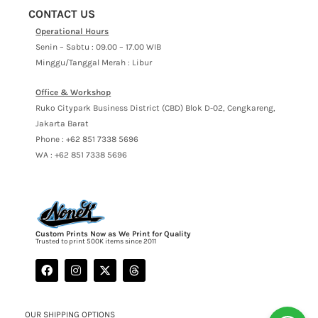
CONTACT US
Operational Hours
Senin – Sabtu : 09.00 – 17.00 WIB
Minggu/Tanggal Merah : Libur
Office & Workshop
Ruko Citypark Business District (CBD) Blok D-02, Cengkareng,
Jakarta Barat
Phone : +62 851 7338 5696
WA : +62 851 7338 5696
Custom Prints Now as We Print for Quality
Trusted to print 500K items since 2011
OUR SHIPPING OPTIONS