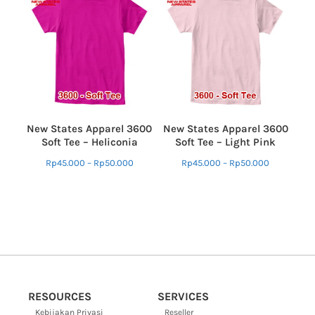
New States Apparel 3600
New States Apparel 3600
Soft Tee – Heliconia
Soft Tee – Light Pink
Rp
45.000
–
Rp
50.000
Rp
45.000
–
Rp
50.000
RESOURCES
SERVICES
Kebijakan Privasi
Reseller