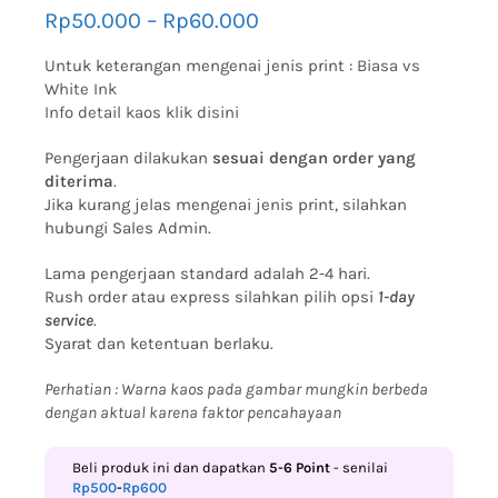
Rp
50.000
–
Rp
60.000
Untuk keterangan mengenai jenis print :
Biasa vs
White Ink
Info detail kaos klik disini
Pengerjaan dilakukan
sesuai dengan order yang
diterima
.
Jika kurang jelas mengenai jenis print, silahkan
hubungi Sales Admin.
Lama pengerjaan standard adalah 2-4 hari.
Rush order atau express silahkan pilih opsi
1-day
service
.
Syarat dan ketentuan berlaku.
Perhatian : Warna kaos pada gambar mungkin berbeda
dengan aktual karena faktor pencahayaan
Beli produk ini dan dapatkan
5-6
Point
- senilai
Rp
500
-
Rp
600