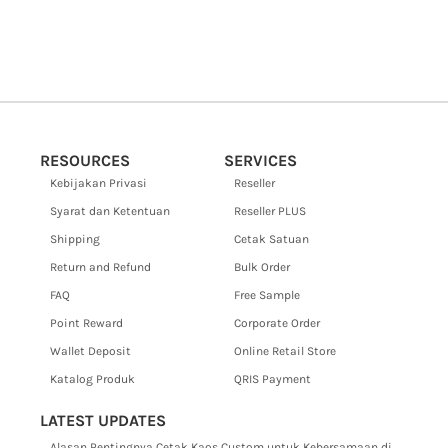
RESOURCES
SERVICES
Kebijakan Privasi
Reseller
Syarat dan Ketentuan
Reseller PLUS
Shipping
Cetak Satuan
Return and Refund
Bulk Order
FAQ
Free Sample
Point Reward
Corporate Order
Wallet Deposit
Online Retail Store
Katalog Produk
QRIS Payment
LATEST UPDATES
Alasan Pentingnya Cetak Kaos Custom untuk Kebersamaan di