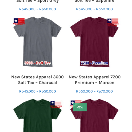
Soft Tee – Sport Grey
Soft Tee – Sapphire
Rp
45.000
–
Rp
50.000
Rp
45.000
–
Rp
50.000
New States Apparel 3600
New States Apparel 7200
Soft Tee – Charcoal
Premium – Maroon
Rp
45.000
–
Rp
50.000
Rp
50.000
–
Rp
70.000
-9%