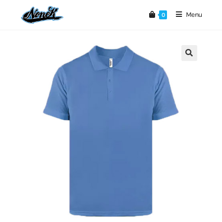
Menu
0
🔍