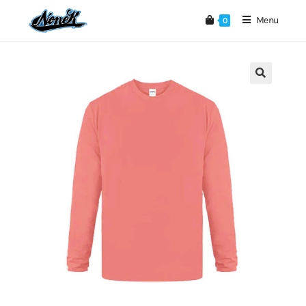
Menu
0
🔍