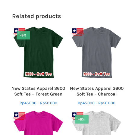
Related products
-9%
New States Apparel 3600
New States Apparel 3600
Soft Tee – Forest Green
Soft Tee – Charcoal
Rp
45.000
–
Rp
50.000
Rp
45.000
–
Rp
50.000
-9%