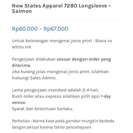
New States Apparel 7280 Longsleeve –
Salmon
Rp
60.000
–
Rp
67.000
Untuk keterangan mengenai jenis print :
Biasa vs
White Ink
Pengerjaan dilakukan
sesuai dengan order yang
diterima
.
Jika kurang jelas mengenai jenis print, silahkan
hubungi Sales Admin.
Lama pengerjaan standard adalah 2-4 hari.
Rush order atau express silahkan pilih opsi
1-day
service
.
Syarat dan ketentuan berlaku.
Perhatian : Warna kaos pada gambar mungkin berbeda
dengan aktual karena faktor pencahayaan