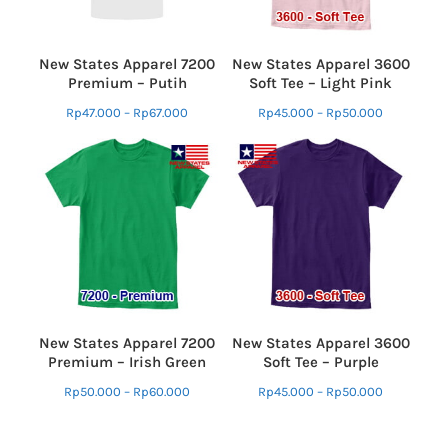
New States Apparel 7200
New States Apparel 3600
Premium – Putih
Soft Tee – Light Pink
Rp
47.000
–
Rp
67.000
Rp
45.000
–
Rp
50.000
New States Apparel 7200
New States Apparel 3600
Premium – Irish Green
Soft Tee – Purple
Rp
50.000
–
Rp
60.000
Rp
45.000
–
Rp
50.000