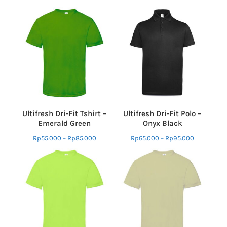
Ultifresh Dri-Fit Tshirt –
Ultifresh Dri-Fit Polo –
Emerald Green
Onyx Black
Rp
55.000
–
Rp
85.000
Rp
65.000
–
Rp
95.000