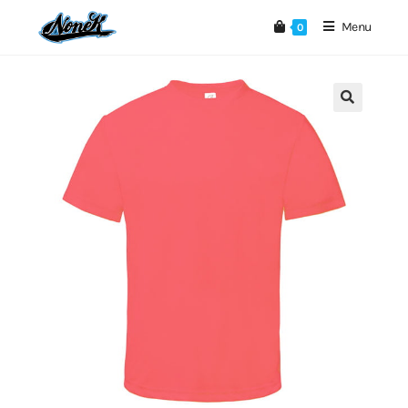
Menu
0
🔍