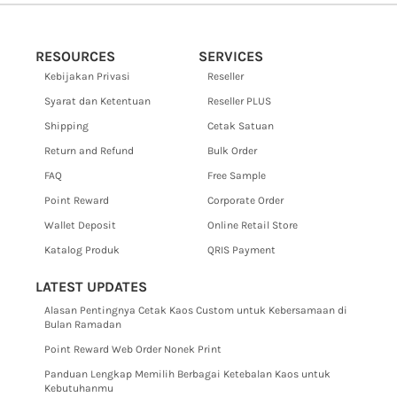
RESOURCES
SERVICES
Kebijakan Privasi
Reseller
Syarat dan Ketentuan
Reseller PLUS
Shipping
Cetak Satuan
Return and Refund
Bulk Order
FAQ
Free Sample
Point Reward
Corporate Order
Wallet Deposit
Online Retail Store
Katalog Produk
QRIS Payment
LATEST UPDATES
Alasan Pentingnya Cetak Kaos Custom untuk Kebersamaan di
Bulan Ramadan
Point Reward Web Order Nonek Print
Panduan Lengkap Memilih Berbagai Ketebalan Kaos untuk
Kebutuhanmu