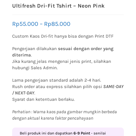
Ultifresh Dri-Fit Tshirt – Neon Pink
Rp
55.000
–
Rp
85.000
Custom Kaos Dri-fit hanya bisa dengan Print DTF
Pengerjaan dilakukan
sesuai dengan order yang
diterima
.
Jika kurang jelas mengenai jenis print, silahkan
hubungi Sales Admin.
Lama pengerjaan standard adalah 2-4 hari.
Rush order atau express silahkan pilih opsi
SAME-DAY
/ NEXT-DAY
.
Syarat dan ketentuan berlaku.
Perhatian : Warna kaos pada gambar mungkin berbeda
dengan aktual karena faktor pencahayaan
Beli produk ini dan dapatkan
6-9
Point
- senilai