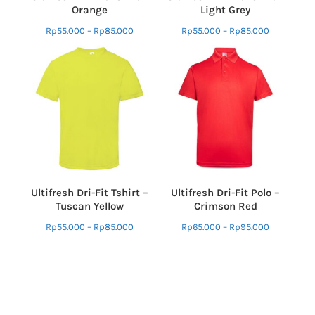
Orange
Light Grey
Rp
55.000
–
Rp
85.000
Rp
55.000
–
Rp
85.000
Ultifresh Dri-Fit Tshirt –
Ultifresh Dri-Fit Polo –
Tuscan Yellow
Crimson Red
Rp
55.000
–
Rp
85.000
Rp
65.000
–
Rp
95.000