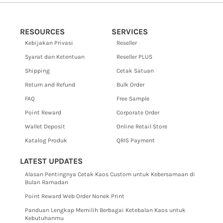
RESOURCES
SERVICES
Kebijakan Privasi
Reseller
Syarat dan Ketentuan
Reseller PLUS
Shipping
Cetak Satuan
Return and Refund
Bulk Order
FAQ
Free Sample
Point Reward
Corporate Order
Wallet Deposit
Online Retail Store
Katalog Produk
QRIS Payment
LATEST UPDATES
Alasan Pentingnya Cetak Kaos Custom untuk Kebersamaan di
Bulan Ramadan
Point Reward Web Order Nonek Print
Panduan Lengkap Memilih Berbagai Ketebalan Kaos untuk
Kebutuhanmu