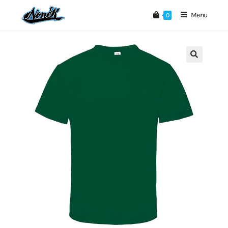
Menu
0
🔍