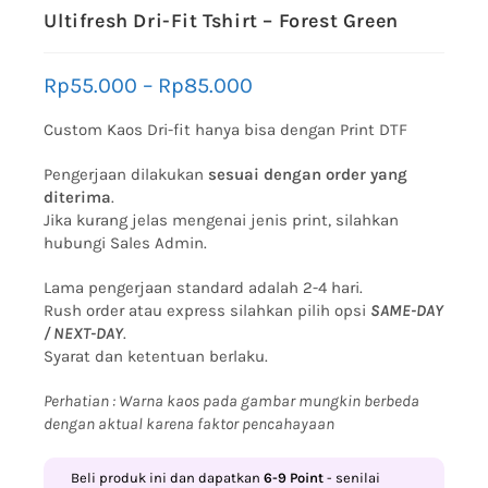
Ultifresh Dri-Fit Tshirt – Forest Green
Rp
55.000
–
Rp
85.000
Custom Kaos Dri-fit hanya bisa dengan Print DTF
Pengerjaan dilakukan
sesuai dengan order yang
diterima
.
Jika kurang jelas mengenai jenis print, silahkan
hubungi Sales Admin.
Lama pengerjaan standard adalah 2-4 hari.
Rush order atau express silahkan pilih opsi
SAME-DAY
/ NEXT-DAY
.
Syarat dan ketentuan berlaku.
Perhatian : Warna kaos pada gambar mungkin berbeda
dengan aktual karena faktor pencahayaan
Beli produk ini dan dapatkan
6-9
Point
- senilai