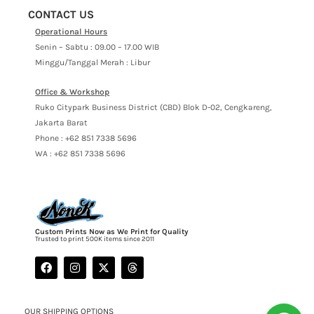
CONTACT US
Operational Hours
Senin – Sabtu : 09.00 – 17.00 WIB
Minggu/Tanggal Merah : Libur
Office & Workshop
Ruko Citypark Business District (CBD) Blok D-02, Cengkareng,
Jakarta Barat
Phone : +62 851 7338 5696
WA : +62 851 7338 5696
Custom Prints Now as We Print for Quality
Trusted to print 500K items since 2011
OUR SHIPPING OPTIONS