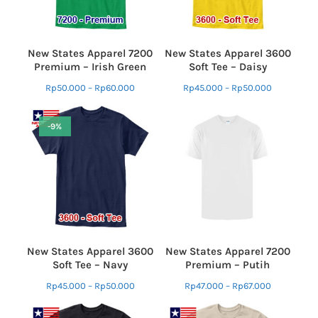
New States Apparel 7200
New States Apparel 3600
Premium – Irish Green
Soft Tee – Daisy
Rp
50.000
–
Rp
60.000
Rp
45.000
–
Rp
50.000
-9%
New States Apparel 3600
New States Apparel 7200
Soft Tee – Navy
Premium – Putih
Rp
45.000
–
Rp
50.000
Rp
47.000
–
Rp
67.000