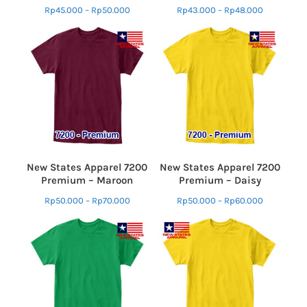
Rp
45.000
–
Rp
50.000
Rp
43.000
–
Rp
48.000
New States Apparel 7200
New States Apparel 7200
Premium – Maroon
Premium – Daisy
Rp
50.000
–
Rp
70.000
Rp
50.000
–
Rp
60.000