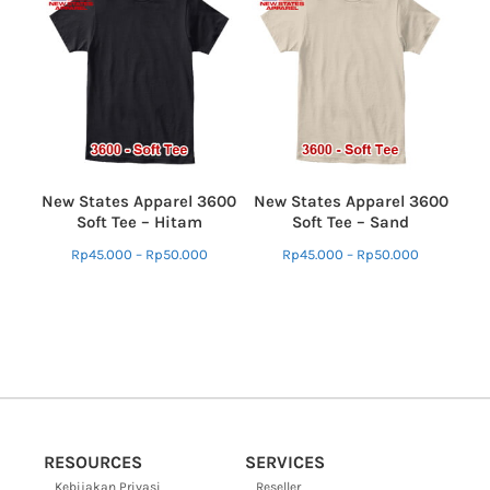
New States Apparel 3600
New States Apparel 3600
Soft Tee – Hitam
Soft Tee – Sand
Rp
45.000
–
Rp
50.000
Rp
45.000
–
Rp
50.000
RESOURCES
SERVICES
Kebijakan Privasi
Reseller