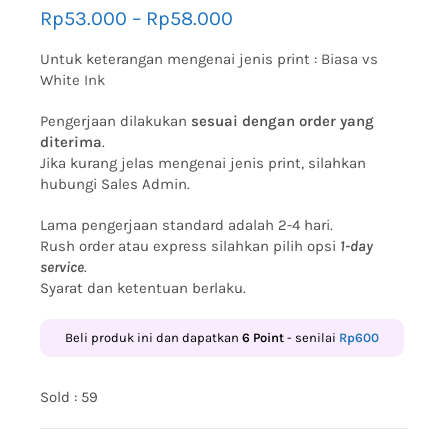
Rp
53.000
–
Rp
58.000
Untuk keterangan mengenai jenis print :
Biasa vs
White Ink
Pengerjaan dilakukan
sesuai dengan order yang
diterima
.
Jika kurang jelas mengenai jenis print, silahkan
hubungi Sales Admin.
Lama pengerjaan standard adalah 2-4 hari.
Rush order atau express silahkan pilih opsi
1-day
service
.
Syarat dan ketentuan berlaku.
Beli produk ini dan dapatkan
6
Point
- senilai
Rp
600
Sold : 59