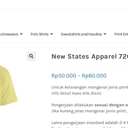
Activewears
Polo Shirts
Sweatshirts and Hoodies
Print On
New States Apparel 72
🔍
Rp
50.000
–
Rp
60.000
Untuk keterangan mengenai jenis print
Info detail kaos klik disini
Pengerjaan dilakukan
sesuai dengan o
Jika kurang jelas mengenai jenis print
Lama pengerjaan standard adalah 2-4 h