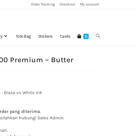
Order Tracking
Checkout
My account
ly
Tote Bag
Stickers
Cards
0
00 Premium – Butter
 :
Biasa vs White Ink
rder yang diterima
.
, silahkan hubungi Sales Admin.
ari.