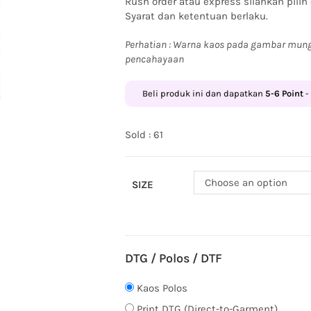
Rush order atau express silahkan pilih
Syarat dan ketentuan berlaku.
Perhatian : Warna kaos pada gambar mung
pencahayaan
Beli produk ini dan dapatkan
5-6
Point
-
Sold : 61
Choose an option
SIZE
DTG / Polos / DTF
Kaos Polos
Print DTG (Direct-to-Garment)