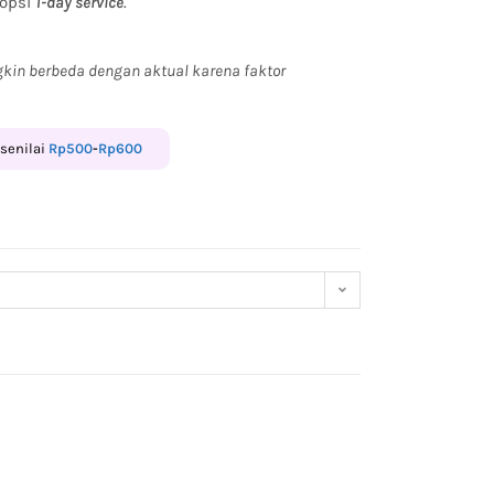
 opsi
1-day service
.
kin berbeda dengan aktual karena faktor
 senilai
Rp
500
-
Rp
600