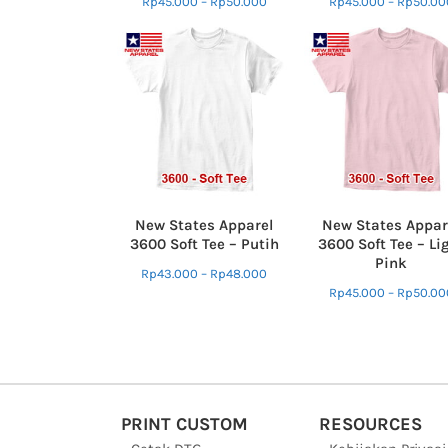
Rp
45.000
–
Rp
50.000
Rp
45.000
–
Rp
50.00
New States Apparel
New States Appar
3600 Soft Tee – Putih
3600 Soft Tee – Li
Pink
Rp
43.000
–
Rp
48.000
Rp
45.000
–
Rp
50.00
PRINT CUSTOM
RESOURCES