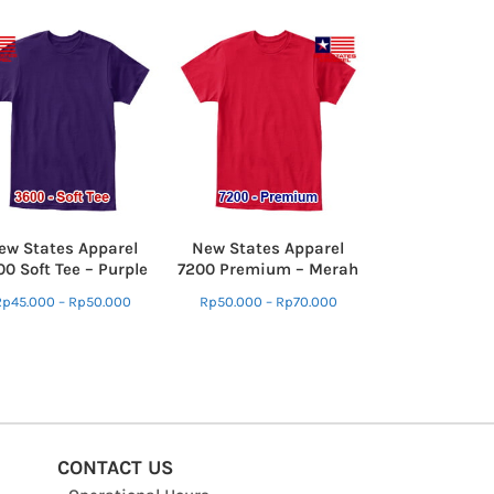
ew States Apparel
New States Apparel
0 Soft Tee – Purple
7200 Premium – Merah
Rp
45.000
–
Rp
50.000
Rp
50.000
–
Rp
70.000
CONTACT US