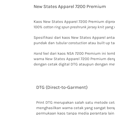
New States Apparel 7200 Premium
Kaos New States Apparel 7200 Premium dipro
100%
cotton ring spun preshrunk jersey knit
yang 
Spesifikasi dari kaos New States Apparel anta
pundak dan
tubular constuction
atau
built-up
ta
Hand feel
dari kaos NSA 7200 Premium ini lemb
warna New States Apparel 7200 Premium
deng
dengan cetak digital DTG ataupun dengan me
DTG (Direct-to-Garment)
Print DTG merupakan salah satu metode ce
menghasilkan warna cetak yang sangat ber
permukaan kaos tanpa media perantara lai