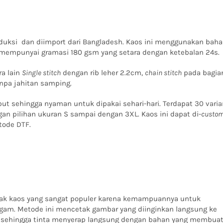
duksi dan diimport dari Bangladesh. Kaos ini menggunakan bah
mempunyai gramasi 180 gsm yang setara dengan ketebalan 24s.
ra lain
Single stitch
dengan rib leher 2.2cm,
chain stitch
pada bagia
npa jahitan samping.
ut sehingga nyaman untuk dipakai sehari-hari. Terdapat
30 varia
an pilihan ukuran S sampai dengan 3XL. Kaos ini dapat di-
custom
tode DTF.
tak kaos yang sangat populer karena kemampuannya untuk
agam.
Metode ini mencetak gambar yang diinginkan langsung ke
n sehingga tinta menyerap langsung dengan bahan yang membua