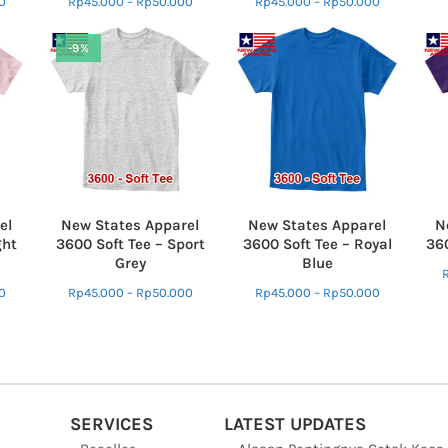
0
Rp
45.000
–
Rp
50.000
Rp
45.000
–
Rp
50.000
-9%
el
New States Apparel
New States Apparel
N
ght
3600 Soft Tee – Sport
3600 Soft Tee – Royal
360
Grey
Blue
0
Rp
45.000
–
Rp
50.000
Rp
45.000
–
Rp
50.000
SERVICES
LATEST UPDATES