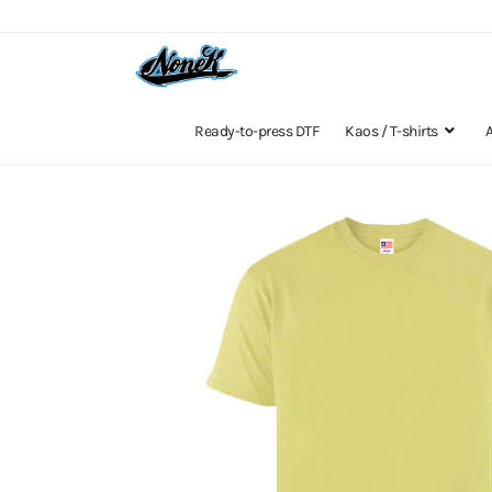
Ready-to-press DTF
Kaos / T-shirts