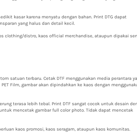
sedikit kasar karena menyatu dengan bahan. Print DTG dapat
ansparan yang halus dan detail kecil.
 clothing/distro, kaos official merchandise, ataupun dipakai send
stom satuan terbaru. Cetak DTF menggunakan media perantara y
 di PET Film, gambar akan dipindahkan ke kaos dengan menggunak
derung terasa lebih tebal. Print DTF sangat cocok untuk desain d
 untuk mencetak gambar full color photo. Tidak dapat mencetak
perluan kaos promosi, kaos seragam, ataupun kaos komunitas.