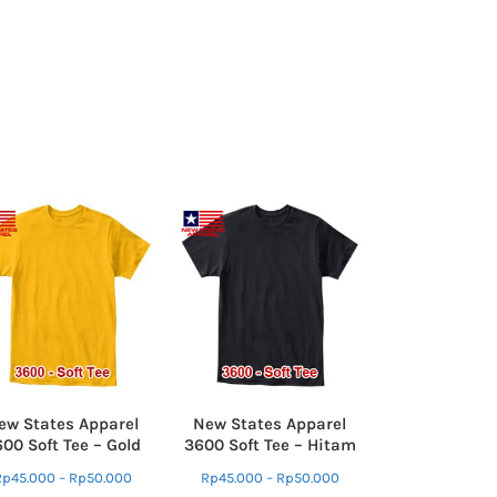
ew States Apparel
New States Apparel
00 Soft Tee – Gold
3600 Soft Tee – Hitam
Rp
45.000
–
Rp
50.000
Rp
45.000
–
Rp
50.000