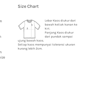
Size Chart
an
Lebar Kaos diukur dari
bawah ketiak kanan ke
kiri.
Panjang Kaos diukur
n
dari pundak sampai
ujung bawah kaos.
Setiap kaos mempunyai toleransi ukuran
kurang lebih 2cm.
n
ize
t