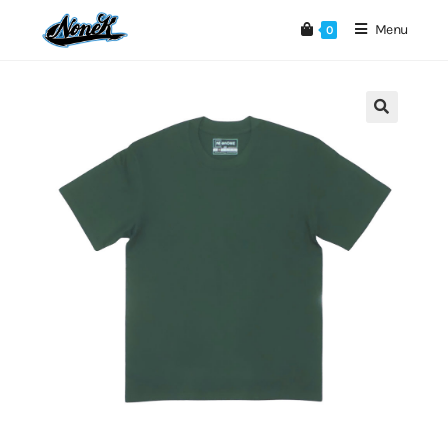
Menu
0
🔍