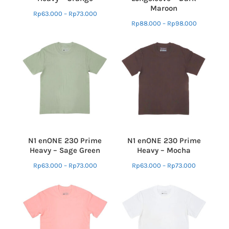
Maroon
Rp
63.000
–
Rp
73.000
Rp
88.000
–
Rp
98.000
N1 enONE 230 Prime
N1 enONE 230 Prime
Heavy – Sage Green
Heavy – Mocha
Rp
63.000
–
Rp
73.000
Rp
63.000
–
Rp
73.000