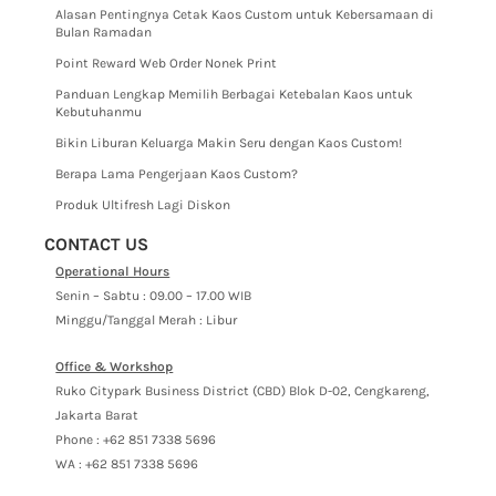
Alasan Pentingnya Cetak Kaos Custom untuk Kebersamaan di
Bulan Ramadan
Point Reward Web Order Nonek Print
Panduan Lengkap Memilih Berbagai Ketebalan Kaos untuk
Kebutuhanmu
Bikin Liburan Keluarga Makin Seru dengan Kaos Custom!
Berapa Lama Pengerjaan Kaos Custom?
Produk Ultifresh Lagi Diskon
CONTACT US
Operational Hours
Senin – Sabtu : 09.00 – 17.00 WIB
Minggu/Tanggal Merah : Libur
Office & Workshop
Ruko Citypark Business District (CBD) Blok D-02, Cengkareng,
Jakarta Barat
Phone : +62 851 7338 5696
WA : +62 851 7338 5696