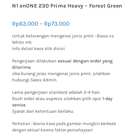
N1 enONE 230 Prime Heavy – Forest Green
Rp
63.000
–
Rp
73.000
Untuk keterangan mengenai jenis print :
Biasa vs
White Ink
Info detail kaos klik disini
Pengerjaan dilakukan
sesuai dengan order yang
diterima
.
Jika kurang jelas mengenai jenis print, silahkan
hubungi Sales Admin.
Lama pengerjaan standard adalah 2-4 hari.
Rush order atau express silahkan pilih opsi
1-day
service
.
Syarat dan ketentuan berlaku.
Perhatian : Warna kaos pada gambar mungkin berbeda
dengan aktual karena faktor pencahayaan