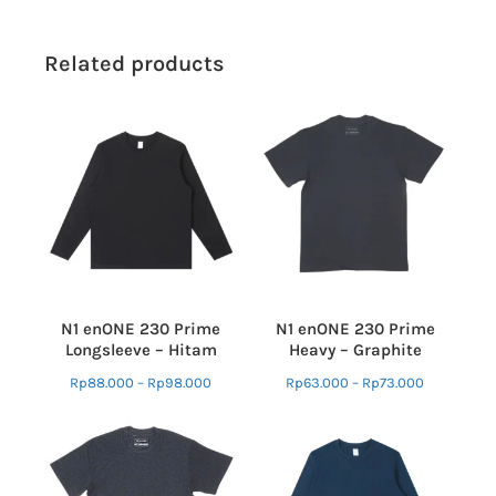
Related products
N1 enONE 230 Prime
N1 enONE 230 Prime
Longsleeve – Hitam
Heavy – Graphite
Rp
88.000
–
Rp
98.000
Rp
63.000
–
Rp
73.000