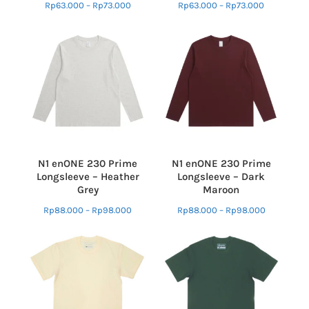
Rp
63.000
–
Rp
73.000
Rp
63.000
–
Rp
73.000
N1 enONE 230 Prime
N1 enONE 230 Prime
Longsleeve – Heather
Longsleeve – Dark
Grey
Maroon
Rp
88.000
–
Rp
98.000
Rp
88.000
–
Rp
98.000