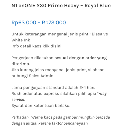
N1 enONE 230 Prime Heavy – Royal Blue
Rp
63.000
–
Rp
73.000
Untuk keterangan mengenai jenis print :
Biasa vs
White Ink
Info detail kaos klik disini
Pengerjaan dilakukan
sesuai dengan order yang
diterima
.
Jika kurang jelas mengenai jenis print, silahkan
hubungi Sales Admin.
Lama pengerjaan standard adalah 2-4 hari.
Rush order atau express silahkan pilih opsi
1-day
service
.
Syarat dan ketentuan berlaku.
Perhatian : Warna kaos pada gambar mungkin berbeda
dengan aktual karena faktor pencahayaan