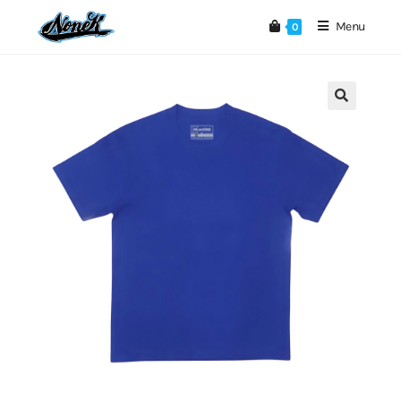
Menu
0
🔍