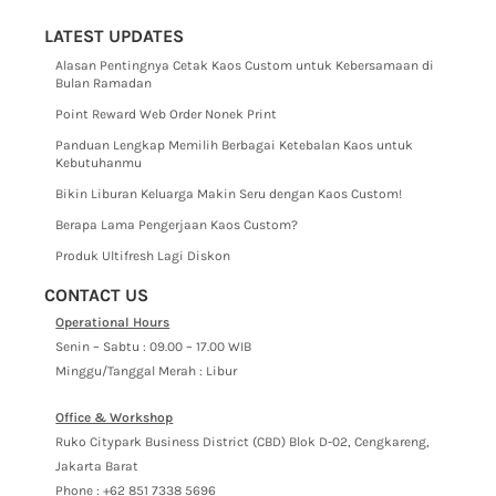
LATEST UPDATES
Alasan Pentingnya Cetak Kaos Custom untuk Kebersamaan di
Bulan Ramadan
Point Reward Web Order Nonek Print
Panduan Lengkap Memilih Berbagai Ketebalan Kaos untuk
Kebutuhanmu
Bikin Liburan Keluarga Makin Seru dengan Kaos Custom!
Berapa Lama Pengerjaan Kaos Custom?
Produk Ultifresh Lagi Diskon
CONTACT US
Operational Hours
Senin – Sabtu : 09.00 – 17.00 WIB
Minggu/Tanggal Merah : Libur
Office & Workshop
Ruko Citypark Business District (CBD) Blok D-02, Cengkareng,
Jakarta Barat
Phone : +62 851 7338 5696