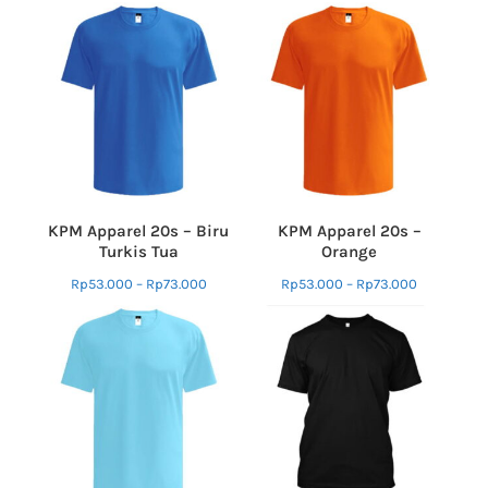
KPM Apparel 20s – Biru
KPM Apparel 20s –
Turkis Tua
Orange
Rp
53.000
–
Rp
73.000
Rp
53.000
–
Rp
73.000