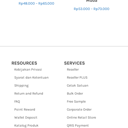
Muda
Rp
48.000
–
Rp
65.000
Rp
53.000
–
Rp
73.000
RESOURCES
SERVICES
Kebijakan Privasi
Reseller
Syarat dan Ketentuan
Reseller PLUS
Shipping
Cetak Satuan
Return and Refund
Bulk Order
FAQ
Free Sample
Point Reward
Corporate Order
Wallet Deposit
Online Retail Store
Katalog Produk
QRIS Payment