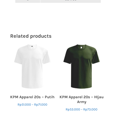
Related products
KPM Apparel 20s – Putih
KPM Apparel 20s – HIjau
Army
Rp
51.000
–
Rp
71.000
Rp
53.000
–
Rp
73.000