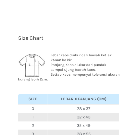
Size Chart
Lebar Kaos diukur dari bawah ketiak
kanan ke kiri.
Panjang Kaos diukur dari pundak
sampai ujung bawah kaos.
Setiap kaos mempunyai toleransi ukuran
kurang lebih 2cm.
SIZE
LEBAR X PANJANG (CM)
0
28 x 37
1
32 x 43
2
35 x 49
3
38 x 55