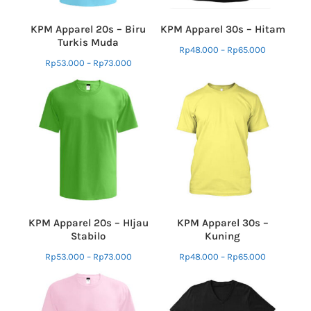
KPM Apparel 20s – Biru
KPM Apparel 30s – Hitam
Turkis Muda
Rp
48.000
–
Rp
65.000
Rp
53.000
–
Rp
73.000
KPM Apparel 20s – HIjau
KPM Apparel 30s –
Stabilo
Kuning
Rp
53.000
–
Rp
73.000
Rp
48.000
–
Rp
65.000