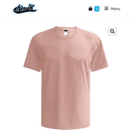
Menu
0
🔍