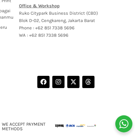
 Print
Office & Workshop
bagai
Ruko Citypark Business District (CBD)
uhanmu
Blok D-02, Cengkareng, Jakarta Barat
Seru
Phone : +62 851 7338 5696
WA : +62 851 7338 5696
WE ACCEPT PAYMENT
METHODS