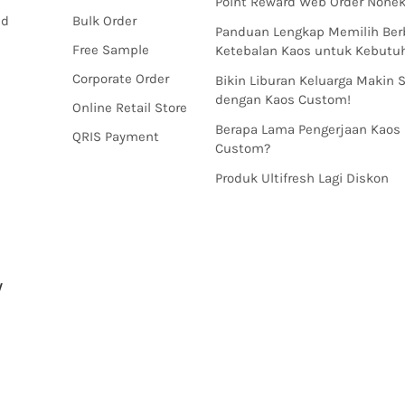
Point Reward Web Order Nonek
nd
Bulk Order
Panduan Lengkap Memilih Ber
Free Sample
Ketebalan Kaos untuk Kebut
Corporate Order
Bikin Liburan Keluarga Makin 
dengan Kaos Custom!
Online Retail Store
Berapa Lama Pengerjaan Kaos
QRIS Payment
Custom?
Produk Ultifresh Lagi Diskon
y