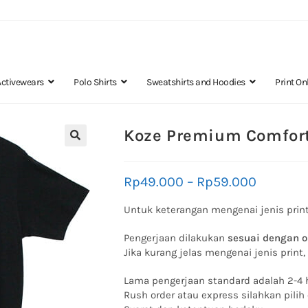
Activewears
Polo Shirts
Sweatshirts and Hoodies
Print On
Koze Premium Comfort
🔍
Rp
49.000
–
Rp
59.000
Untuk keterangan mengenai jenis print
Pengerjaan dilakukan
sesuai dengan o
Jika kurang jelas mengenai jenis print
Lama pengerjaan standard adalah 2-4 h
Rush order atau express silahkan pilih