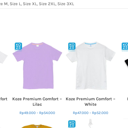
ze M, Size L, Size XL, Size 2XL, Size 3XL
fort
Koze Premium Comfort –
Koze Premium Comfort –
Lilac
White
Rp
49.000
–
Rp
54.000
Rp
47.000
–
Rp
52.000