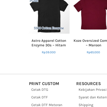
Astro Apparel Cotton
Koze Oversized Com
Enzyme 30s – Hitam
– Maroon
Rp
39.000
Rp
65.000
PRINT CUSTOM
RESOURCES
Cetak DTG
Kebijakan Privasi
Cetak DTF
Syarat dan Kete
Cetak DTF Meteran
Shipping