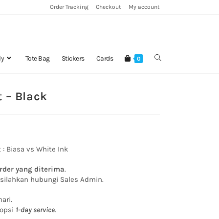
Order Tracking
Checkout
My account
ly
Tote Bag
Stickers
Cards
0
 – Black
 :
Biasa vs White Ink
rder yang diterima
.
, silahkan hubungi Sales Admin.
ari.
 opsi
1-day service
.