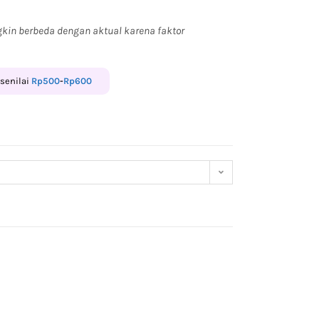
kin berbeda dengan aktual karena faktor
 senilai
Rp
500
-
Rp
600