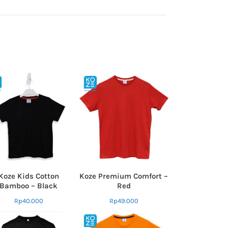
Koze Kids Cotton
Koze Premium Comfort –
Bamboo – Black
Red
Rp
40.000
Rp
49.000