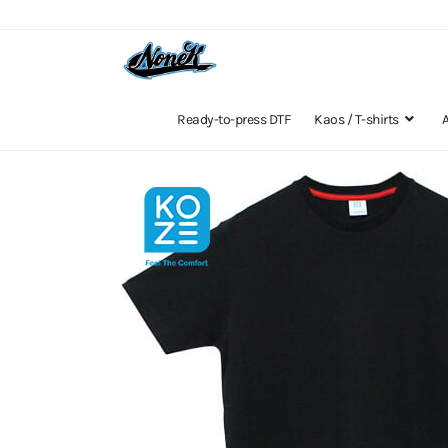
Ready-to-press DTF
Kaos / T-shirts