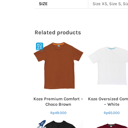
SIZE
Size XS, Size S, Si
Related products
Koze Premium Comfort –
Koze Oversized Com
Choco Brown
– White
Rp
49.000
Rp
65.000