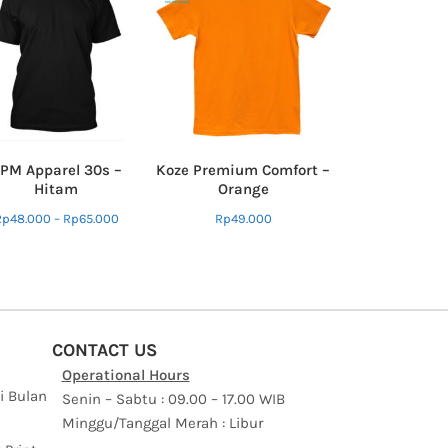
PM Apparel 30s –
Koze Premium Comfort –
Hitam
Orange
Rp
48.000
–
Rp
65.000
Rp
49.000
CONTACT US
Operational Hours
i Bulan
Senin – Sabtu : 09.00 – 17.00 WIB
Minggu/Tanggal Merah : Libur