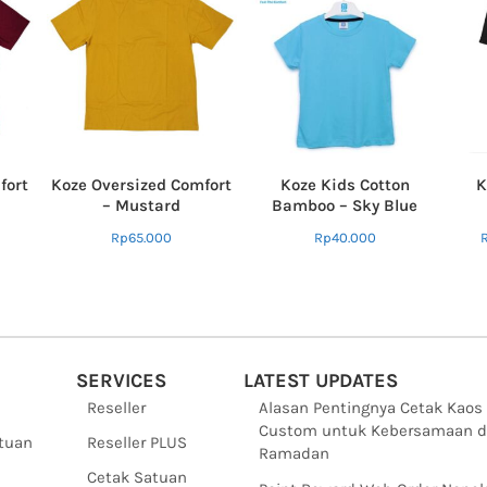
fort
Koze Oversized Comfort
Koze Kids Cotton
K
– Mustard
Bamboo – Sky Blue
Rp
65.000
Rp
40.000
SERVICES
LATEST UPDATES
Reseller
Alasan Pentingnya Cetak Kaos
Custom untuk Kebersamaan d
ntuan
Reseller PLUS
Ramadan
Cetak Satuan