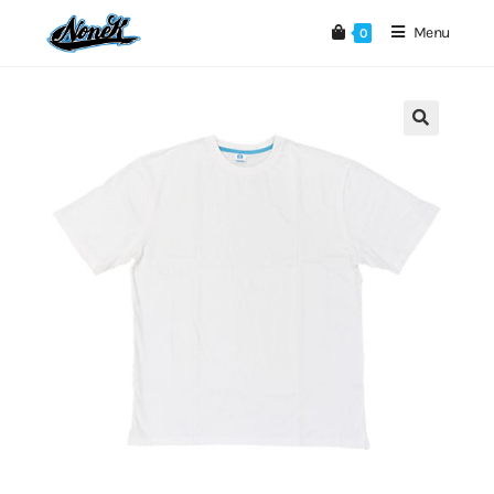
Menu
0
🔍