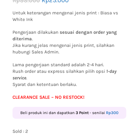
Rp
33.000
Rp
25.000
Untuk keterangan mengenai jenis print :
Biasa vs
White Ink
Pengerjaan dilakukan
sesuai dengan order yang
diterima
.
Jika kurang jelas mengenai jenis print, silahkan
hubungi Sales Admin.
Lama pengerjaan standard adalah 2-4 hari.
Rush order atau express silahkan pilih opsi
1-day
service
.
Syarat dan ketentuan berlaku.
CLEARANCE SALE – NO RESTOCK!
Beli produk ini dan dapatkan
3
Point
- senilai
Rp
300
Sold : 2