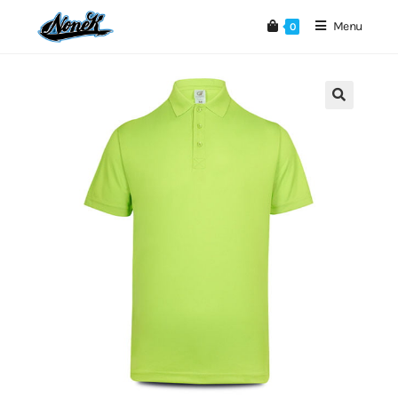
Menu
0
🔍