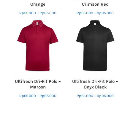
Orange
Crimson Red
Rp
55.000
–
Rp
85.000
Rp
65.000
–
Rp
95.000
Ultifresh Dri-Fit Polo –
Ultifresh Dri-Fit Polo –
Maroon
Onyx Black
Rp
65.000
–
Rp
95.000
Rp
65.000
–
Rp
95.000