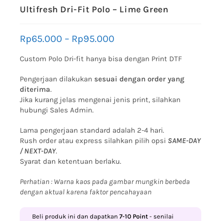
Ultifresh Dri-Fit Polo – Lime Green
Rp
65.000
–
Rp
95.000
Custom Polo Dri-fit hanya bisa dengan Print DTF
Pengerjaan dilakukan
sesuai dengan order yang
diterima
.
Jika kurang jelas mengenai jenis print, silahkan
hubungi Sales Admin.
Lama pengerjaan standard adalah 2-4 hari.
Rush order atau express silahkan pilih opsi
SAME-DAY
/ NEXT-DAY
.
Syarat dan ketentuan berlaku.
Perhatian : Warna kaos pada gambar mungkin berbeda
dengan aktual karena faktor pencahayaan
Beli produk ini dan dapatkan
7-10
Point
- senilai