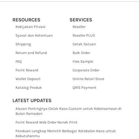
RESOURCES
SERVICES
Kebijakan Privasi
Reseller
Syarat dan Ketentuan
Reseller PLUS
Shipping
Cetak Satuan
Return and Refund
Bulk Order
FAQ
Free Sample
Point Reward
Corporate Order
Wallet Deposit
Online Retail Store
Katalog Produk
QRIS Payment
LATEST UPDATES
Alasan Pentingnya Cetak Kaos Custom untuk Kebersamaan di
Bulan Ramadan
Point Reward Web Order Nonek Print
Panduan Lengkap Memilih Berbagai Ketebalan Kaos untuk
Kebutuhanmu