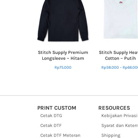
Stitch Supply Premium
Stitch Supply Hea
Longsleeve – Hitam
Cotton – Putih
Rp
75.000
Rp
58.000
–
Rp
66.00
PRINT CUSTOM
RESOURCES
Cetak DTG
Kebijakan Privasi
Cetak DTF
Syarat dan Kete
Cetak DTF Meteran
Shipping