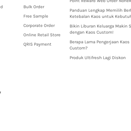
Point Reward Web Order Nonek
nd
Bulk Order
Panduan Lengkap Memilih Ber
Free Sample
Ketebalan Kaos untuk Kebut
Corporate Order
Bikin Liburan Keluarga Makin 
dengan Kaos Custom!
Online Retail Store
Berapa Lama Pengerjaan Kaos
QRIS Payment
Custom?
Produk Ultifresh Lagi Diskon
y