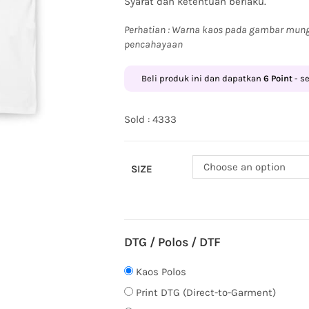
Syarat dan ketentuan berlaku.
Perhatian : Warna kaos pada gambar mung
pencahayaan
Beli produk ini dan dapatkan
6
Point
- s
Sold : 4333
Choose an option
SIZE
DTG / Polos / DTF
Kaos Polos
Print DTG (Direct-to-Garment)