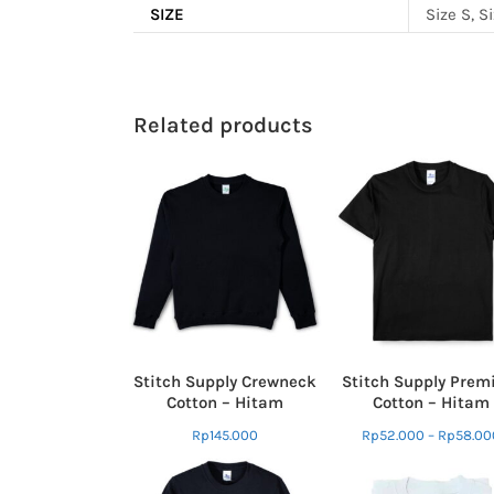
SIZE
Size S, S
Related products
Stitch Supply Crewneck
Stitch Supply Pre
Cotton – Hitam
Cotton – Hitam
Rp
145.000
Rp
52.000
–
Rp
58.00