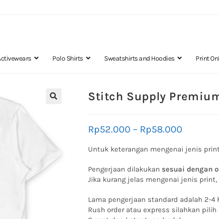
Activewears
Polo Shirts
Sweatshirts and Hoodies
Print On
Stitch Supply Premium
🔍
Rp
52.000
–
Rp
58.000
Untuk keterangan mengenai jenis print
Pengerjaan dilakukan
sesuai dengan o
Jika kurang jelas mengenai jenis print
Lama pengerjaan standard adalah 2-4 h
Rush order atau express silahkan pilih