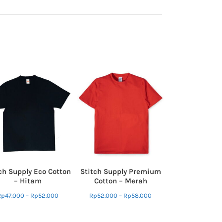
ch Supply Eco Cotton
Stitch Supply Premium
– Hitam
Cotton – Merah
Rp
47.000
–
Rp
52.000
Rp
52.000
–
Rp
58.000