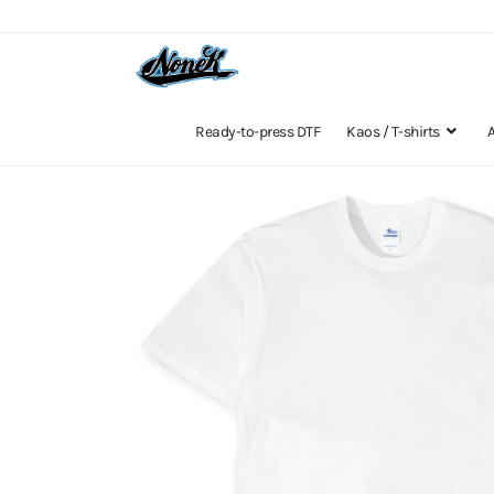
Ready-to-press DTF
Kaos / T-shirts