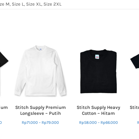
ize M, Size L, Size XL, Size 2XL
mium
Stitch Supply Premium
Stitch Supply Heavy
Stit
Longsleeve – Putih
Cotton – Hitam
0
Rp
71.000
–
Rp
79.000
Rp
58.000
–
Rp
66.000