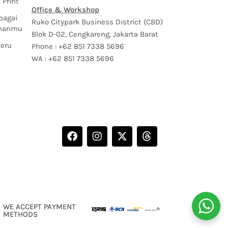
 Print
Office & Workshop
bagai
Ruko Citypark Business District (CBD)
uhanmu
Blok D-02, Cengkareng, Jakarta Barat
Seru
Phone : +62 851 7338 5696
WA : +62 851 7338 5696
WE ACCEPT PAYMENT
METHODS