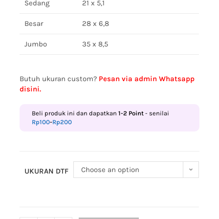
Sedang
21 x 5,1
Besar
28 x 6,8
Jumbo
35 x 8,5
Butuh ukuran custom?
Pesan via admin Whatsapp
disini.
Beli produk ini dan dapatkan
1-2
Point
- senilai
Rp
100
-
Rp
200
Choose an option
UKURAN DTF