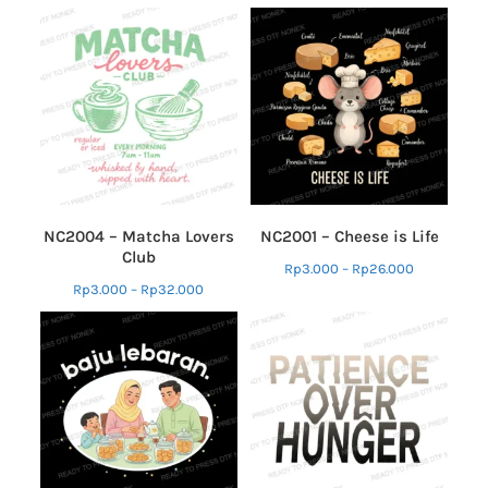
NC2004 – Matcha Lovers
NC2001 – Cheese is Life
Club
Rp
3.000
–
Rp
26.000
Rp
3.000
–
Rp
32.000