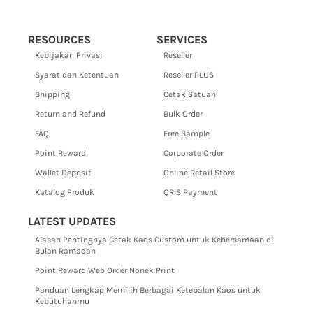
RESOURCES
SERVICES
Kebijakan Privasi
Reseller
Syarat dan Ketentuan
Reseller PLUS
Shipping
Cetak Satuan
Return and Refund
Bulk Order
FAQ
Free Sample
Point Reward
Corporate Order
Wallet Deposit
Online Retail Store
Katalog Produk
QRIS Payment
LATEST UPDATES
Alasan Pentingnya Cetak Kaos Custom untuk Kebersamaan di
Bulan Ramadan
Point Reward Web Order Nonek Print
Panduan Lengkap Memilih Berbagai Ketebalan Kaos untuk
Kebutuhanmu