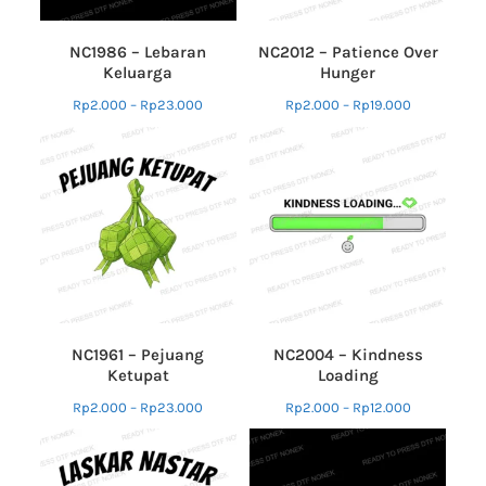
NC1986 – Lebaran
NC2012 – Patience Over
Keluarga
Hunger
Rp
2.000
–
Rp
23.000
Rp
2.000
–
Rp
19.000
NC1961 – Pejuang
NC2004 – Kindness
Ketupat
Loading
Rp
2.000
–
Rp
23.000
Rp
2.000
–
Rp
12.000