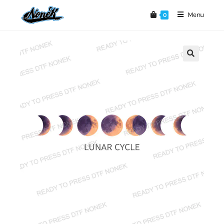
Menu
0
🔍