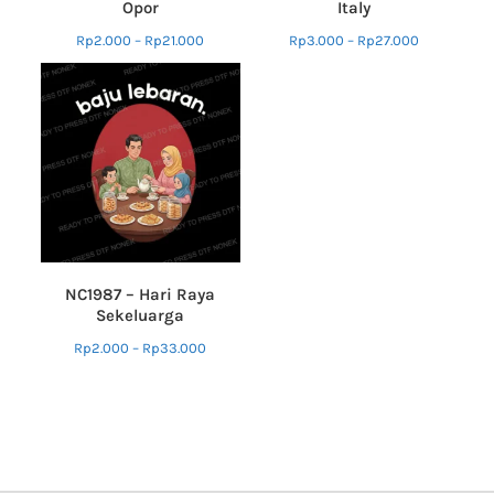
Opor
Italy
Rp
2.000
–
Rp
21.000
Rp
3.000
–
Rp
27.000
NC1987 – Hari Raya
Sekeluarga
Rp
2.000
–
Rp
33.000