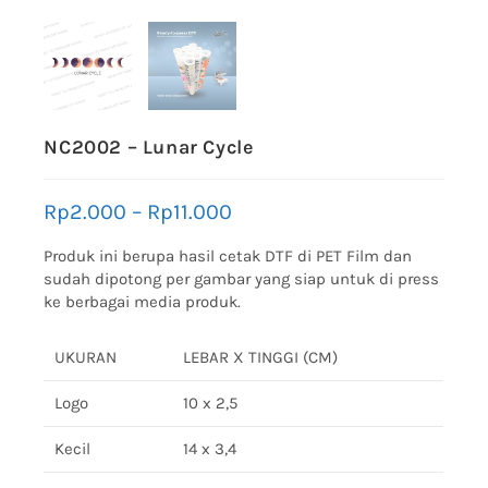
NC2002 – Lunar Cycle
Rp
2.000
–
Rp
11.000
Produk ini berupa hasil cetak DTF di PET Film dan
sudah dipotong per gambar yang siap untuk di press
ke berbagai media produk.
UKURAN
LEBAR X TINGGI (CM)
Logo
10 x 2,5
Kecil
14 x 3,4