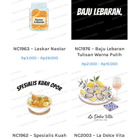
NC1963 – Laskar Nastar
NC1976 – Baju Lebaran
Tulisan Warna Putih
Rp
3.000
–
Rp
26.000
Rp
2.000
–
Rp
10.000
NC1962 – Spesialis Kuah
NC2003 – La Dolce Vita