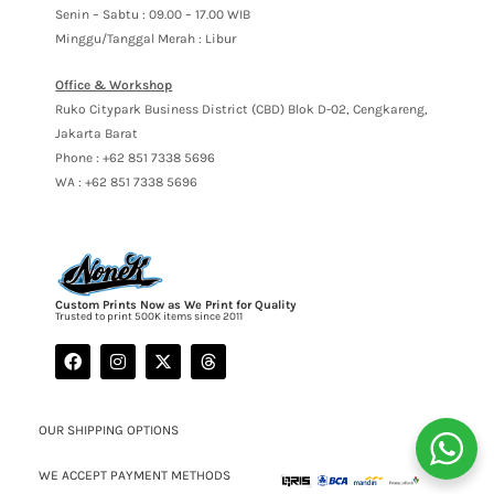
Senin – Sabtu : 09.00 – 17.00 WIB
Minggu/Tanggal Merah : Libur
Office & Workshop
Ruko Citypark Business District (CBD) Blok D-02, Cengkareng,
Jakarta Barat
Phone : +62 851 7338 5696
WA : +62 851 7338 5696
Custom Prints Now as We Print for Quality
Trusted to print 500K items since 2011
OUR SHIPPING OPTIONS
WE ACCEPT PAYMENT METHODS