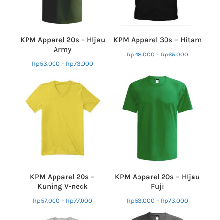
KPM Apparel 20s – HIjau
KPM Apparel 30s – Hitam
Army
Rp
48.000
–
Rp
65.000
Rp
53.000
–
Rp
73.000
KPM Apparel 20s –
KPM Apparel 20s – HIjau
Kuning V-neck
Fuji
Rp
57.000
–
Rp
77.000
Rp
53.000
–
Rp
73.000