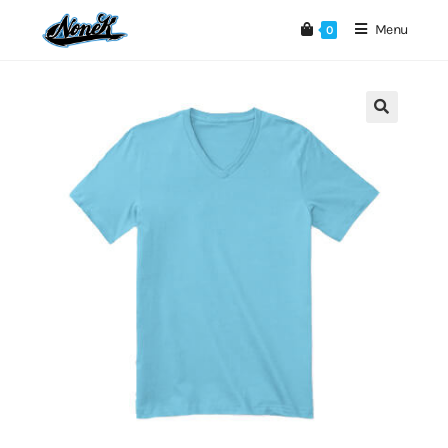
Menu
0
🔍