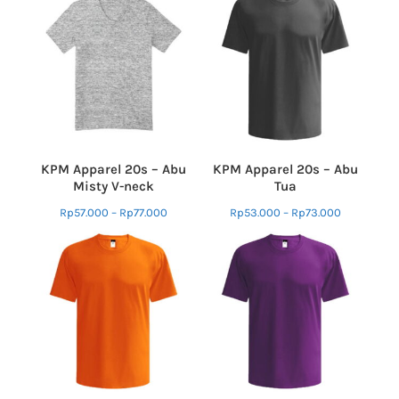
KPM Apparel 20s – Abu
KPM Apparel 20s – Abu
Misty V-neck
Tua
Rp
57.000
–
Rp
77.000
Rp
53.000
–
Rp
73.000