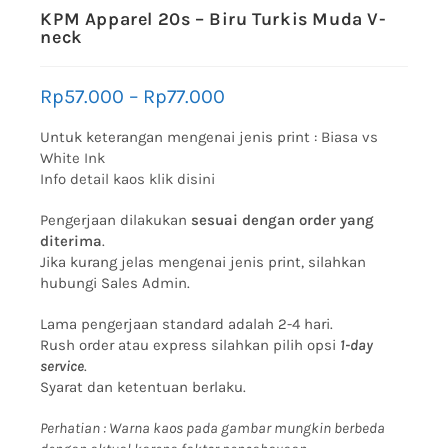
KPM Apparel 20s – Biru Turkis Muda V-
neck
Rp
57.000
–
Rp
77.000
Untuk keterangan mengenai jenis print :
Biasa vs
White Ink
Info detail kaos klik disini
Pengerjaan dilakukan
sesuai dengan order yang
diterima
.
Jika kurang jelas mengenai jenis print, silahkan
hubungi Sales Admin.
Lama pengerjaan standard adalah 2-4 hari.
Rush order atau express silahkan pilih opsi
1-day
service
.
Syarat dan ketentuan berlaku.
Perhatian : Warna kaos pada gambar mungkin berbeda