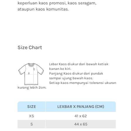
keperluan kaos promosi, kaos seragam,
ataupun kaos komunitas.
Size Chart
Lebar Kaos diukur dari bawah ketiak
kanan ke kiri.
Panjang Kaos diukur dari pundak
sampai ujung bawah kaos.
Setiap kaos mempunyai toleransi ukuran
kurang lebih 2cm.
SIZE
LEXBAR X PANJANG (CM)
XS
41 x 62
S
44 x 65