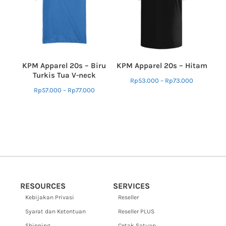
KPM Apparel 20s – Biru
KPM Apparel 20s – Hitam
Turkis Tua V-neck
Rp
53.000
–
Rp
73.000
Rp
57.000
–
Rp
77.000
RESOURCES
SERVICES
Kebijakan Privasi
Reseller
Syarat dan Ketentuan
Reseller PLUS
Shipping
Cetak Satuan