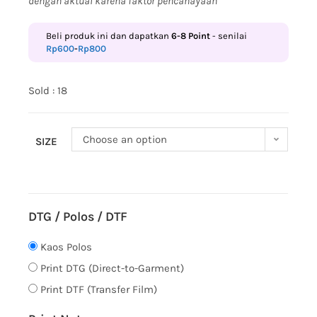
dengan aktual karena faktor pencahayaan
Beli produk ini dan dapatkan
6-8
Point
- senilai
Rp
600
-
Rp
800
Sold : 18
Choose an option
SIZE
DTG / Polos / DTF
Kaos Polos
Print DTG (Direct-to-Garment)
Print DTF (Transfer Film)