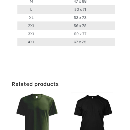
M
47 x 68
L
50 x 71
XL
53 x 73
2XL
56 x 75
3XL
59 x 77
4XL
67 x 78
Related products