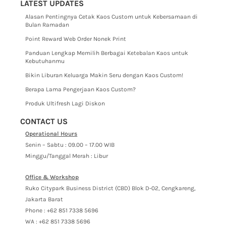
LATEST UPDATES
Alasan Pentingnya Cetak Kaos Custom untuk Kebersamaan di
Bulan Ramadan
Point Reward Web Order Nonek Print
Panduan Lengkap Memilih Berbagai Ketebalan Kaos untuk
Kebutuhanmu
Bikin Liburan Keluarga Makin Seru dengan Kaos Custom!
Berapa Lama Pengerjaan Kaos Custom?
Produk Ultifresh Lagi Diskon
CONTACT US
Operational Hours
Senin – Sabtu : 09.00 – 17.00 WIB
Minggu/Tanggal Merah : Libur
Office & Workshop
Ruko Citypark Business District (CBD) Blok D-02, Cengkareng,
Jakarta Barat
Phone : +62 851 7338 5696
WA : +62 851 7338 5696