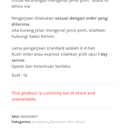
Untuk keterangan mengenai jenis print :
Biasa vs
White Ink
Pengerjaan dilakukan
sesuai dengan order yang
diterima
.
Jika kurang jelas mengenai jenis print, silahkan
hubungi Sales Admin.
Lama pengerjaan standard adalah 2-4 hari.
Rush order atau express silahkan pilih opsi
1-day
service
.
Syarat dan ketentuan berlaku.
Sold : 12
This product is currently out of stock and
unavailable.
SKU:
AEROGREY
Categories:
Aeroplain
,
Aeroplain Men Basic