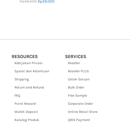
Rp
49.000
Rp
39.000
RESOURCES
SERVICES
Kebijakan Privasi
Reseller
Syarat dan Ketentuan
Reseller PLUS
Shipping
Cetak Satuan
Return and Refund
Bulk Order
FAQ
Free Sample
Point Reward
Corporate Order
Wallet Deposit
Online Retail Store
Katalog Produk
QRIS Payment