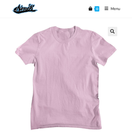
Menu
0
🔍