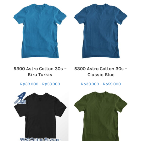
5300 Astro Cotton 30s –
5300 Astro Cotton 30s –
Biru Turkis
Classic Blue
Rp
39.000
–
Rp
59.000
Rp
39.000
–
Rp
59.000