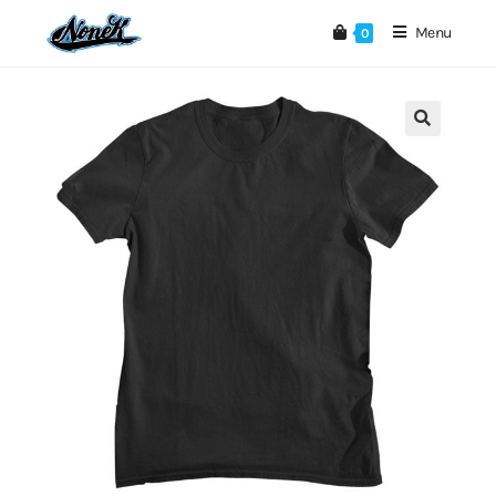
Menu
0
🔍