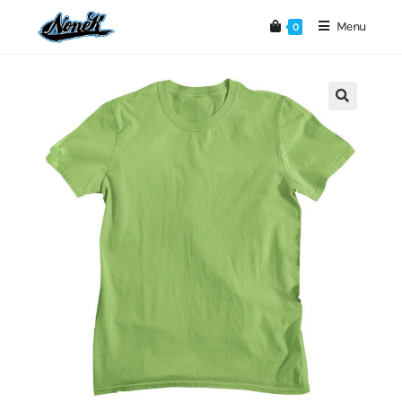
Menu
0
🔍