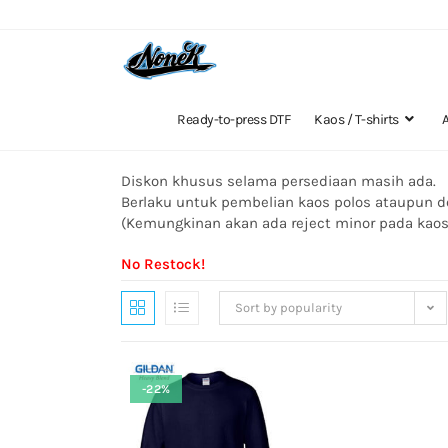
Ready-to-press DTF
Kaos / T-shirts
Diskon khusus selama persediaan masih ada.
Berlaku untuk pembelian kaos polos ataupun d
(Kemungkinan akan ada reject minor pada kao
No Restock!
Sort by popularity
-22%