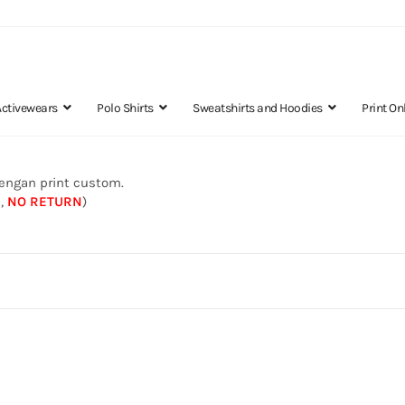
Activewears
Polo Shirts
Sweatshirts and Hoodies
Print On
engan print custom.
s,
NO RETURN
)