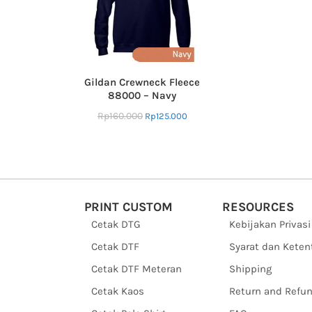
Gildan Crewneck Fleece
88000 – Navy
Rp
160.000
Rp
125.000
PRINT CUSTOM
RESOURCES
Cetak DTG
Kebijakan Privasi
Cetak DTF
Syarat dan Kete
Cetak DTF Meteran
Shipping
Cetak Kaos
Return and Refu