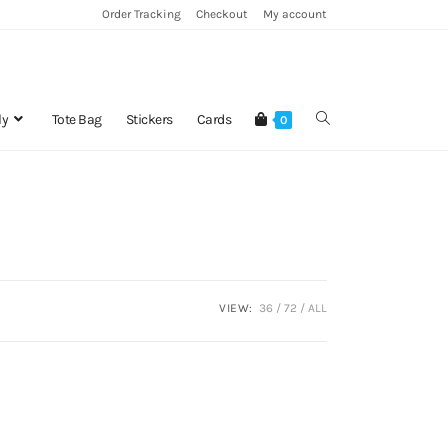
Order Tracking
Checkout
My account
ly
Tote Bag
Stickers
Cards
0
VIEW:
36
72
ALL